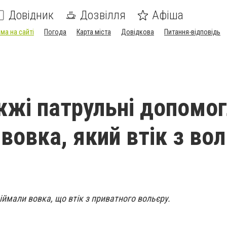
Довідник
Дозвілля
Афіша
ма на сайті
Погода
Карта міста
Довідкова
Питання-відповідь
жжі патрульні допомо
вовка, який втік з во
іймали вовка, що втік з приватного вольєру.