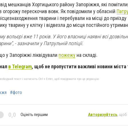
 від мешканців Хортицького району Запоріжжя, які помітили
ез огорожу перескочив вовк. Як повідомили у обласній
Патру
ісцезнаходження тварини і перебували на місці до приїзду
ику тварину у клітку і відвезла до місця постійного утрима
у вольєрі вже 11 років. У його власниці наявні всі дозвіль
рини”, - зазначили у Патрульній поліції.
що у Запоріжжі ліквідували
пожежу
на складі.
анал
в Telegram
, щоб не пропустити важливі новини міста 
бхідний текст і натисніть Ctrl + Enter, щоб повідомити про це редакцію
жжя
#фото
0,0
Оцініть першим
Авторизуйтесь
, щоб