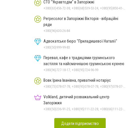
СТО "Укравтодім" в Запоріжжі
+380(63)456-72-38, +380(68)539-53-24, +380(95)850-41-42, +380(61)284-93-68
Регресолог в Запоріжжі Вікторія - вібраційні
ряди
+380(96)630-26-84
Адвокатське бюро "Приладишевої Наталії"
+380(50)999-99-83
Перевал, кафе з традиціями грузинського
застілля та найсмачнішою грузинською кухнею
+380(96)727-18-17, +380(95)724-96-99
Вовк Ірина Іванівна, приватний нотаріус
+380(73)078-07-78, +380(95)078-07-78, +380(97)078-07-78, +380(61)289-21-00, +380(61)239-55-59
Volkland, дитячий розважальний центр
Запоріжжя
+380(50)236-91-25, +380(95)111-22-28, +380(66)111-22-29
Додати підприємство