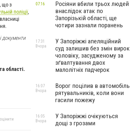
Росіяни вбили трьох людей
07:16
, що з
внаслідок атак по
льній поліції
,
Запорізькій області, ще
 власниці
чотири зазнали поранень
ння.
ні документи
У Запоріжжі апеляційний
17:31
Вчора
суд залишив без змін вирок
чоловіку, засудженому за
зґвалтування двох
та області.
малолітніх падчерок
Ворог поцілив в автомобіль
16:07
Вчора
рятувальників, коли вони
гасили пожежу
У Запоріжжі очікуються
16:05
 оцінити
Вчора
дощі з грозами