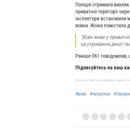
Поліція отримала виклик
приватної території чер
інспектори встановили м
вовка. Жінка помістила д
“Вовк живе у приватном
на утримання дикої тва
Раніше 061 повідомляв, 
Підписуйтесь на наш к
Якщо ви помітили помилку, виділіть нео
#вовк
#патрульні
#Запорі