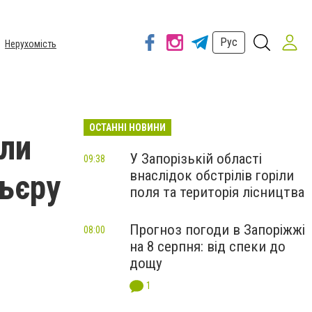
Рус
Нерухомість
ОСТАННІ НОВИНИ
гли
У Запорізькій області
09:38
внаслідок обстрілів горіли
льєру
поля та територія лісництва
Прогноз погоди в Запоріжжі
08:00
на 8 серпня: від спеки до
дощу
1