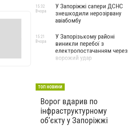
У Запоріжжі сапери ДСНС
15:32
Вчора
знешкодили нерозірвану
авіабомбу
У Запорізькому районі
15:21
Вчора
виникли перебої з
електропостачанням через
ворожий удар
ТОП НОВИНИ
Ворог вдарив по
інфраструктурному
обʼєкту у Запоріжжі