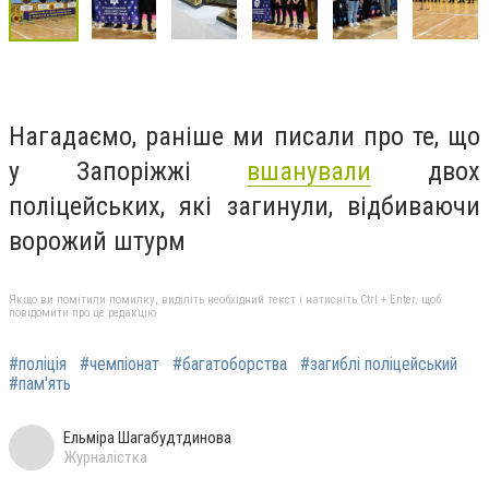
Нагадаємо, раніше ми писали про те, що
у
Запоріжжі
вшанували
двох
поліцейських, які загинули, відбиваючи
ворожий штурм
Якщо ви помітили помилку, виділіть необхідний текст і натисніть Ctrl + Enter, щоб
повідомити про це редакцію
#поліція
#чемпіонат
#багатоборства
#загиблі поліцейський
#пам'ять
Ельміра Шагабудтдинова
Журналістка