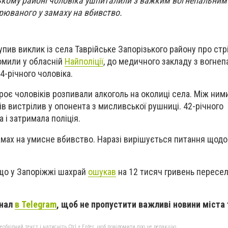
зькому районі чоловіка ушпиталили з важким вогнепальни
рюваного у замаху на вбивство.
упив виклик із села Таврійське Запорізького району про стр
омили у обласній
Найполіції
, до медичного закладу з вогне
-річного чоловіка.
роє чоловіків розпивали алкоголь на околиці села. Між ним
ків вистрілив у опонента з мисливської рушниці. 42-річного
 і затримала поліція.
амах на умисне вбивство. Наразі вирішується питання щод
 що у Запоріжжі шахрай
ошукав
на 12 тисяч гривень пересел
анал
в Telegram
, щоб не пропустити важливі новини міста 
бхідний текст і натисніть Ctrl + Enter, щоб повідомити про це редакцію