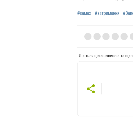
#замах
#затримання
#Зап
Діліться цією новиною та підп