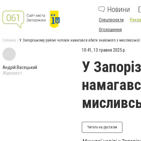
Новини
Спецпроєкти
Рекла
Оголошення
Головна
У Запорізькому районі чоловік намагався вбити знайомого з мисливської
10:41, 13 травня 2025 р.
У Запорі
Андрій Васецький
Журналіст
намагавс
мисливсь
Читать на русском