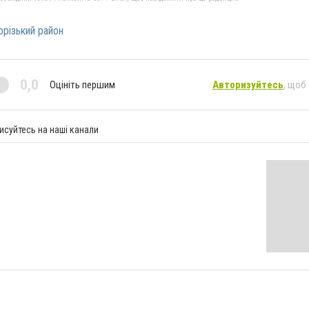
орізький район
0,0
Оцініть першим
Авторизуйтесь
, щоб
исуйтесь на наші канали