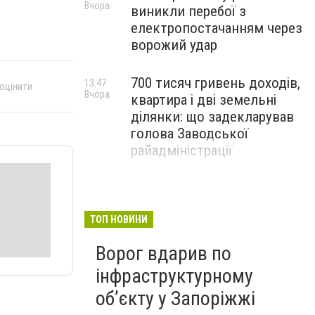
Вчора
виникли перебої з
електропостачанням через
ворожий удар
700 тисяч гривень доходів,
13:47
 оцінити
Вчора
квартира і дві земельні
ділянки: що задекларував
голова Заводської
райадміністрації
ТОП НОВИНИ
Ворог вдарив по
інфраструктурному
обʼєкту у Запоріжжі