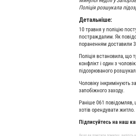
Минулої неділі у Запорі
Поліція розшукала підоз
Детальніше:
10 травня у поліцію пост
постраждалим. Як повід
пораненням доставили 34
Поліція встановила, що т
конфлікт і один з чолові
підозрюваного розшукала
Чоловіку інкримінують з
запобіжного заходу.
Раніше 061 повідомляв,
хотів орендувати житло.
Підписуйтесь на наш к
Якщо ви помітили помилку, виділіть нео