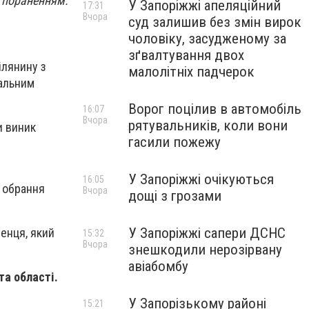
м пораненням.
У Запоріжжі апеляційний
17:31
Вчора
суд залишив без змін вирок
чоловіку, засудженому за
зґвалтування двох
ілянину з
малолітніх падчерок
пальним
Ворог поцілив в автомобіль
16:07
Вчора
рятувальників, коли вони
и виник
гасили пожежу
У Запоріжжі очікуються
16:05
о обрання
Вчора
дощі з грозами
У Запоріжжі сапери ДСНС
енця, який
15:32
Вчора
знешкодили нерозірвану
авіабомбу
та області.
У Запорізькому районі
15:21