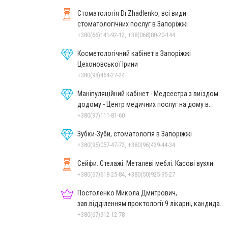
Стоматологія Dr.Zhadlenko, всі види
стоматологічних послуг в Запоріжжі
+380(66)141-92-12, +38(068)80-20-144
Косметологічний кабінет в Запоріжжі
Цехоновської Ірини
+380(98)464-27-24
Маніпуляційний кабінет - Медсестра з виїздом
додому - Центр медичних послуг на дому в
Запоріжжі
+380(97)111-81-60
Зубки-Зуби, стоматологія в Запоріжжі
+380(95)057-47-72, +380(96)439-44-34
Сейфи. Стелажі. Металеві меблі. Касові вузли.
+380(67)618-25-84, +380(50)925-95-27
Постоленко Микола Дмитрович,
зав.відділенням проктології 9 лікарні, кандидат
медичних наук, доцент
+380(67)912-12-78