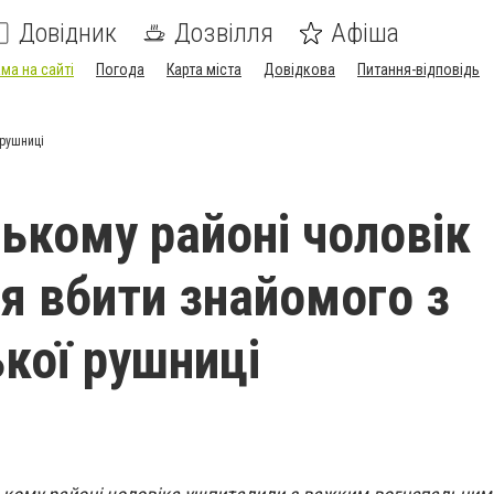
Довідник
Дозвілля
Афіша
ма на сайті
Погода
Карта міста
Довідкова
Питання-відповідь
 рушниці
зькому районі чоловік
я вбити знайомого з
кої рушниці