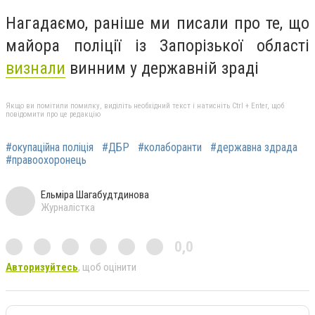
Нагадаємо, раніше ми писали про те, що
м
айора поліції із Запорізької області
визнали
винним у державній зраді
Якщо ви помітили помилку, виділіть необхідний текст і натисніть Ctrl + Enter, щоб
повідомити про це редакцію
#окупаційна поліція
#ДБР
#колаборанти
#державна здрада
#правоохоронець
Ельміра Шагабудтдинова
Журналістка
0,0
Авторизуйтесь
, щоб оцінити