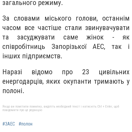
загального режиму.
За словами міського голови, останнім
часом все частіше стали звинувачувати
та засуджувати саме жінок - як
співробітниць Запорізької АЕС, так і
інших підприємств.
Наразі відомо про 23 цивільних
енергодарців, яких окупанти тримають у
полоні.
Якщо ви помітили помилку, виділіть необхідний текст і натисніть Ctrl + Enter, щоб
повідомити про це редакцію
#ЗАЕС
#полон