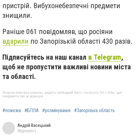
пристрій. Вибухонебезпечні предмети
знищили.
Раніше 061 повідомляв, що росіяни
вдарили
по Запорізькій області 430 разів.
Підписуйтесь на наш канал
в Telegram
,
щоб не пропустити важливі новини міста
та області.
Якщо ви помітили помилку, виділіть необхідний текст і натисніть Ctrl + Enter, щоб
повідомити про це редакцію
#пожежа
#БПЛА
#розмінування
#Запорізька область
Андрій Васецький
Журналіст