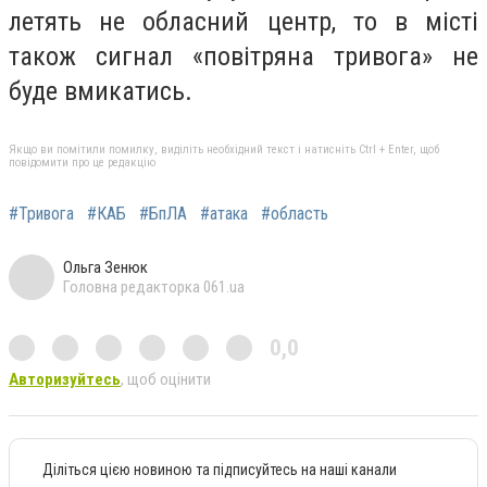
летять не обласний центр, то в місті
також сигнал «повітряна тривога» не
буде вмикатись.
Якщо ви помітили помилку, виділіть необхідний текст і натисніть Ctrl + Enter, щоб
повідомити про це редакцію
#Тривога
#КАБ
#БпЛА
#атака
#область
Ольга Зенюк
Головна редакторка 061.ua
0,0
Авторизуйтесь
, щоб оцінити
Діліться цією новиною та підписуйтесь на наші канали