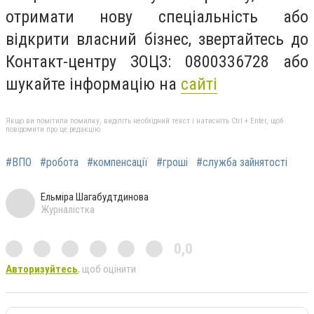
отримати нову спеціальність або
відкрити власний бізнес, звертайтесь до
Контакт-центру ЗОЦЗ: 0800336728 або
шукайте інформацію на
сайті
Якщо ви помітили помилку, виділіть необхідний текст і натисніть Ctrl + Enter, щоб
повідомити про це редакцію
#ВПО
#робота
#компенсації
#гроші
#служба зайнятості
Ельміра Шагабудтдинова
Журналістка
0,0
Авторизуйтесь
, щоб оцінити