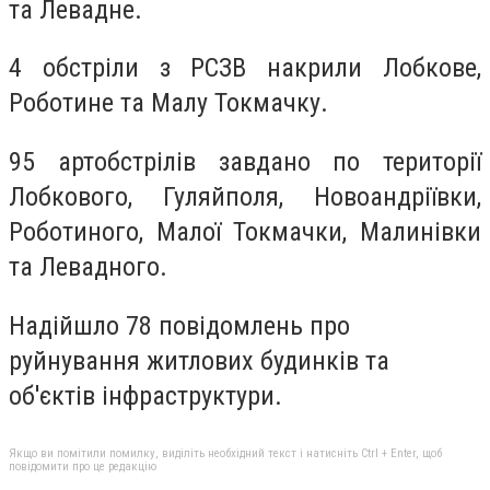
та Левадне.
4 обстріли з РСЗВ накрили Лобкове,
Роботине та Малу Токмачку.
95 артобстрілів завдано по території
Лобкового, Гуляйполя, Новоандріївки,
Роботиного, Малої Токмачки, Малинівки
та Левадного.
Надійшло 78 повідомлень про
руйнування житлових будинків та
об'єктів інфраструктури.
Якщо ви помітили помилку, виділіть необхідний текст і натисніть Ctrl + Enter, щоб
повідомити про це редакцію