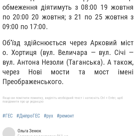
обмеження діятимуть з 08:00 19 жовтня
по 20:00 20 жовтня; з 21 по 25 жовтня з
09:00 по 17:00.
Обʼїзд здійснюється через Арковий міст
о. Хортиця (вул. Величара — вул. Січі —
вул. Антона Незоли (Таганська). А також,
через Нові мости та мост імені
Преображенського.
Якщо ви помітили помилку, виділіть необхідний текст і натисніть Ctrl + Enter, щоб
повідомити про це редакцію
#ГЕС
#ДніпроГЕС
#рух
#ремонт
Ольга Зенюк