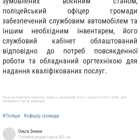
зумовлених воєнним станом,
поліцейський офіцер громади
забезпечений службовим автомобілем та
іншим необхідним інвентарем, його
службовий кабінет облаштований
відповідно до потреб повсякденної
роботи та обладнаний оргтехнікою для
надання кваліфікованих послуг.
Якщо ви помітили помилку, виділіть необхідний текст і натисніть Ctrl + Enter, щоб
повідомити про це редакцію
#Поліція
#офіцер громади
Ольга Зенюк
Головна редакторка 061.ua