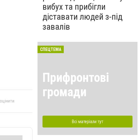
вибух та прибігли
діставати людей з-під
завалів
СПЕЦТЕМА
Прифронтові
громади
 оцінити
Всі матеріали тут