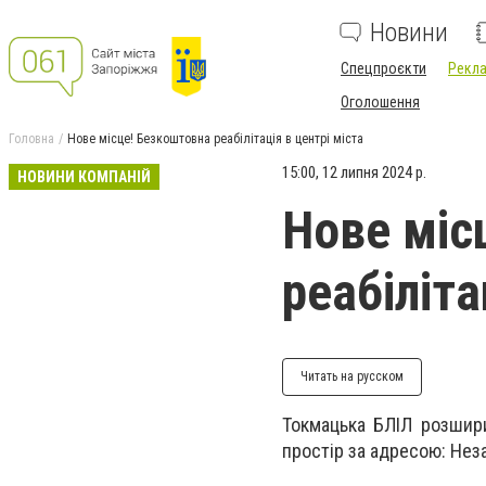
Новини
Спецпроєкти
Рекла
Оголошення
Головна
Нове місце! Безкоштовна реабілітація в центрі міста
15:00, 12 липня 2024 р.
НОВИНИ КОМПАНІЙ
Нове міс
реабіліта
Читать на русском
Токмацька БЛІЛ розшири
простір за адресою: Неза