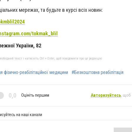
іальних мережах, та будьте в курсі всіх новин:
tokmblil2024
instagram.com/tokmak_blil
лежної України, 82
бхідний текст і натисніть Ctrl + Enter, щоб повідомити про це редакцію
ня фізично-реабілітаційної медицини
#Безкоштовна реабілітація
0,0
Оцініть першим
Авторизуйтесь
, щоб
исуйтесь на наші канали