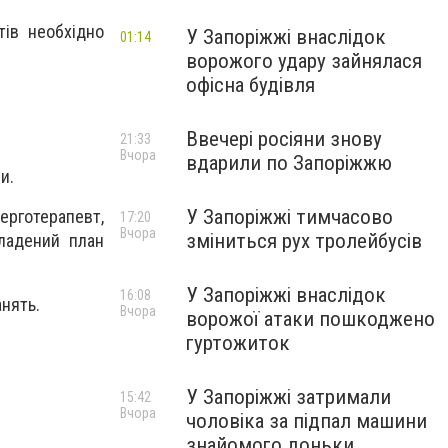
тів необхідно
У Запоріжжі внаслідок
01:14
ворожого удару зайнялася
офісна будівля
Ввечері росіяни знову
21:33
Вчора
вдарили по Запоріжжю
и.
У Запоріжжі тимчасово
 ерготерапевт,
17:20
Вчора
зміниться рух тролейбусів
кладений план
У Запоріжжі внаслідок
16:08
нять.
Вчора
ворожої атаки пошкоджено
гуртожиток
У Запоріжжі затримали
15:42
Вчора
чоловіка за підпал машини
знайомого доньки