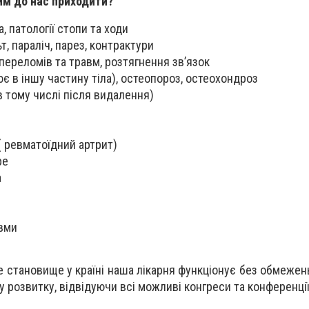
им до нас приходити?
 патології стопи та ходи
, параліч, парез, контрактури
переломів та травм, розтягнення звʼязок
іює в іншу частину тіла), остеопороз, остеохондроз
 в тому числі після видалення)
( ревматоїдний артрит)
ре
а
авми
 становище у країні наша лікарня функціонує без обмежень
 розвитку, відвідуючи всі можливі конгреси та конференції