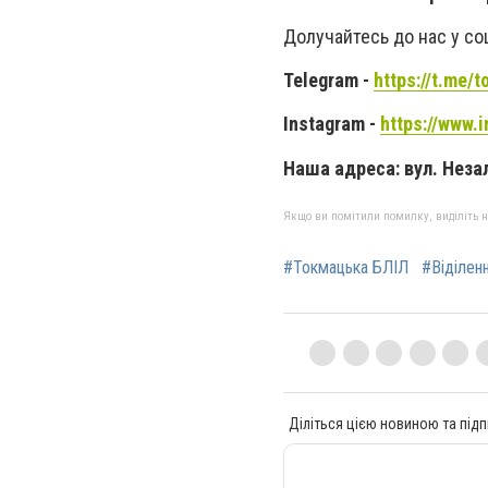
Долучайтесь до нас у соц
Telegram -
https://t.me/
Instagram -
https://www.
Наша адреса: вул. Неза
Якщо ви помітили помилку, виділіть нео
#Токмацька БЛІЛ
#Віділен
Діліться цією новиною та підп