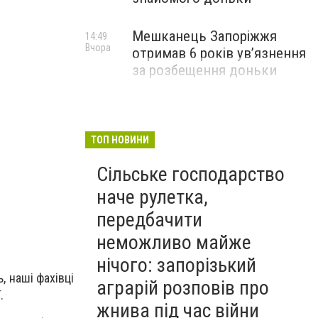
Мешканець Запоріжжя
14:49
Вчора
отримав 6 років увʼязнення
за розбещення доньки
ТОП НОВИНИ
Сільське господарство
наче рулетка,
передбачити
неможливо майже
нічого: запорізький
, наші фахівці
аграрій розповів про
.
жнива під час війни