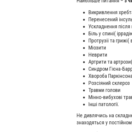
Найбільше питання –
з ч
Викривлення хребта,
Перенесений інсульт
Ускладнення після 
Біль у спині( іррад
Протрузії та грижі(
Міозити
Неврити
Артрити та артрози
Синдром Гієна-Бар
Хвороба Паркінсон
Розсіяний склероз
Травми голови
Мінно-вибухові тр
Інші патології.
Не дивлячись на складне
знаходяться у постійному