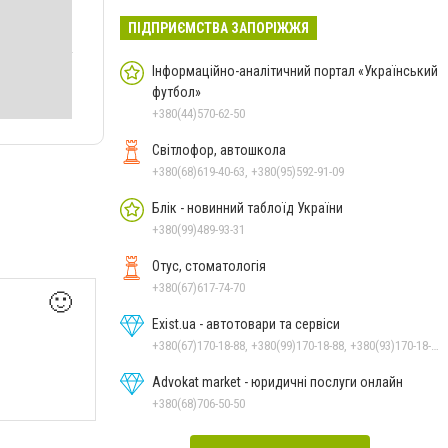
ПІДПРИЄМСТВА ЗАПОРІЖЖЯ
Інформаційно-аналітичний портал «Український
футбол»
+380(44)570-62-50
Світлофор, автошкола
+380(68)619-40-63, +380(95)592-91-09
Блік - новинний таблоїд України
+380(99)489-93-31
Отус, стоматологія
+380(67)617-74-70
🙂
Exist.ua - автотовари та сервіси
+380(67)170-18-88, +380(99)170-18-88, +380(93)170-18-88
Advokat market - юридичні послуги онлайн
+380(68)706-50-50