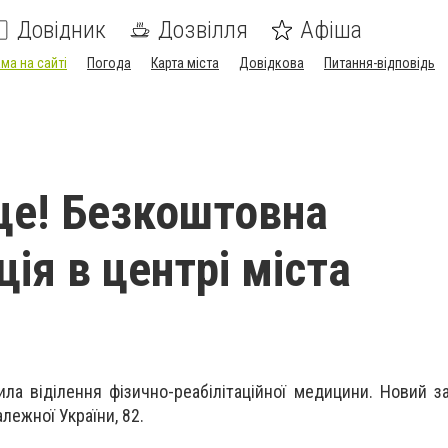
Довідник
Дозвілля
Афіша
ма на сайті
Погода
Карта міста
Довідкова
Питання-відповідь
це! Безкоштовна
ція в центрі міста
ла віділення фізично-реабілітаційної медицини. Новий з
лежної України, 82.