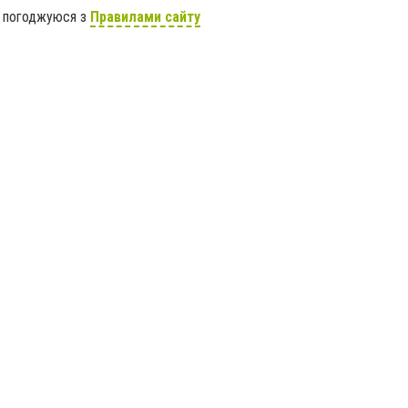
я погоджуюся з
Правилами сайту