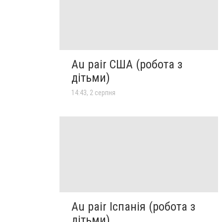
Au pair США (робота з
дітьми)
14:43, 2 серпня
Au pair Іспанія (робота з
дітьми)