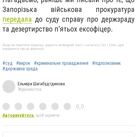
Запорізька військова прокуратура
передала
до суду справу про держзраду
та дезертирство п’ятьох ексофіцер.
Якщо ви помітили помилку, виділіть необхідний текст і натисніть Ctrl + Enter, щоб
повідомити про це редакцію
#суд
#вирок
#кримінальне провадження
#підполковник
#державна зрада
Ельміра Шагабудтдинова
Журналістка
0,0
Авторизуйтесь
, щоб оцінити