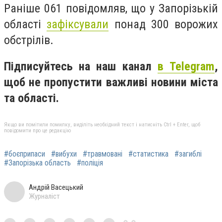
Раніше 061 повідомляв, що у Запорізькій
області
зафіксували
понад 300 ворожих
обстрілів.
Підписуйтесь на наш канал
в Telegram
,
щоб не пропустити важливі новини міста
та області.
Якщо ви помітили помилку, виділіть необхідний текст і натисніть Ctrl + Enter, щоб
повідомити про це редакцію
#боєприпаси
#вибухи
#травмовані
#статистика
#загиблі
#Запорізька область
#поліція
Андрій Васецький
Журналіст