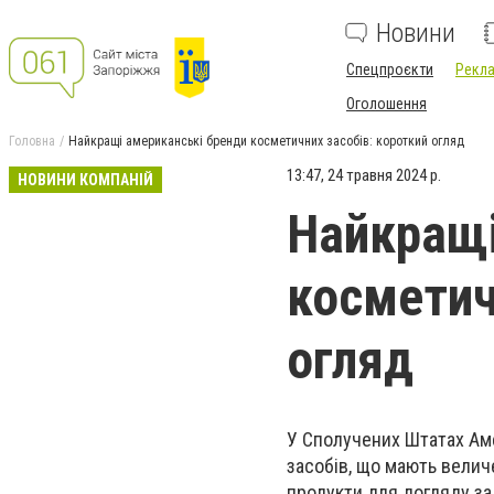
Новини
Спецпроєкти
Рекла
Оголошення
Головна
Найкращі американські бренди косметичних засобів: короткий огляд
13:47, 24 травня 2024 р.
НОВИНИ КОМПАНІЙ
Найкращі
косметич
огляд
У Сполучених Штатах Ам
засобів, що мають велич
продукти для догляду за