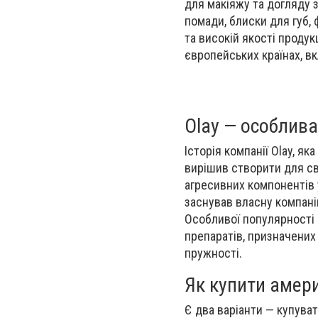
для макіяжу та догляду з
помади, блиски для губ, 
та високій якості продук
європейських країнах, в
Olay — особлив
Історія компанії Olay, як
вирішив створити для св
агресивних компонентів 
заснував власну компані
Особливої ​​популярності
препаратів, призначених
пружності.
Як купити амери
Є два варіанти — купуват