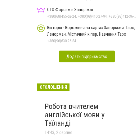
СТО Форсаж в Запоріжжі
+380(68)455-62-24, +380(98)410-27-94, +380(98)412-36-94, +380(99)092-76-35
Вікторія - Ворожіння на картах Запоріжжя: Таро,
Ленорман, Містичний кіпер, Навчання Таро
+380(96)630-26-84
Додати підприємство
ОГОЛОШЕННЯ
Робота вчителем
англійської мови у
Таїланді
14:43, 2 серпня