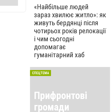
«Найбільше людей
зараз хвилює житло»: як
живуть бердянці після
чотирьох років релокації
і чим сьогодні
допомагає
гуманітарний хаб
СПЕЦТЕМА
Прифронтові
громади