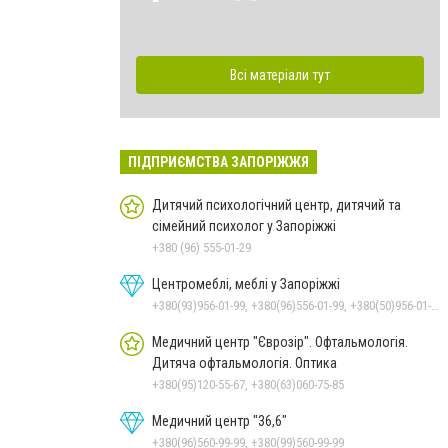
Всі матеріали тут
ПІДПРИЄМСТВА ЗАПОРІЖЖЯ
Дитячий психологічний центр, дитячий та
сімейний психолог у Запоріжжі
+380 (96) 555-01-29
Центромеблі, меблі у Запоріжжі
+380(93)956-01-99, +380(96)556-01-99, +380(50)956-01-99
Медичний центр "Єврозір". Офтальмологія.
Дитяча офтальмологія. Оптика
+380(95)120-55-67, +380(63)060-75-85
Медичний центр "36,6"
+380(96)560-99-99, +380(99)560-99-99