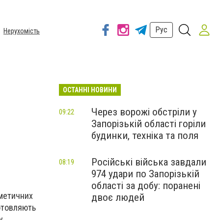
Рус
Нерухомість
ОСТАННІ НОВИНИ
Через ворожі обстріли у
09:22
Запорізькій області горіли
будинки, техніка та поля
Російські війська завдали
08:19
974 удари по Запорізькій
області за добу: поранені
сметичних
двоє людей
готовляють
у,