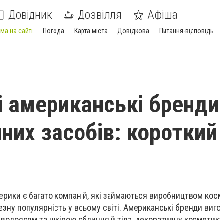
Довідник
Дозвілля
Афіша
ма на сайті
Погода
Карта міста
Довідкова
Питання-відповідь
 американські бренди
них засобів: короткий
ерики є багато компаній, які займаються виробництвом ко
езну популярність у всьому світі. Американські бренди ви
 волоссям та шкірою обличчя й тіла, декоративну косметик