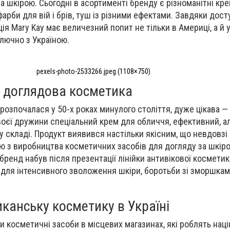
а шкірою. Сьогодні в асортименті бренду є різноманітні кре
фарби для вій і брів, туш із різними ефектами. Завдяки дост
ція Mary Kay має величезний попит не тільки в Америці, а й 
ключно з Україною.
pexels-photo-2533266.jpeg (1108×750)
а доглядова косметика
а розпочалася у 50-х роках минулого століття, дуже цікава —
оєї дружини спеціальний крем для обличчя, ефективний, а
у складі. Продукт виявився настільки якісним, що невдовзі
ю з виробництва косметичних засобів для догляду за шкір
 бренд набув після презентації лінійки антивікової косметик
 для інтенсивного зволоження шкіри, боротьби зі зморшкам
канську косметику в Україні
и косметичні засоби в місцевих магазинах, які роблять нац