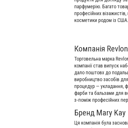
парфумерію. Багато това
професійних візажистів, 
косметики родом із США
Компанія Revlon
Торговельна марка Revlon
компанії став випуск на
дало поштовх до подаль
виробництво засобів для
процедур — укладання, фа
фарби та бальзами для в
з-поміж професійних пер
Бренд Mary Kay 
Ця компанія була заснов