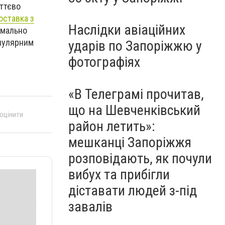
уттєво
оставка з
Наслідки авіаційних
имально
опулярним
ударів по Запоріжжю у
фотографіях
«В Телеграмі прочитав,
що на Шевченківський
 оцінити
район летить»:
мешканці Запоріжжя
розповідають, як почули
вибух та прибігли
діставати людей з-під
завалів