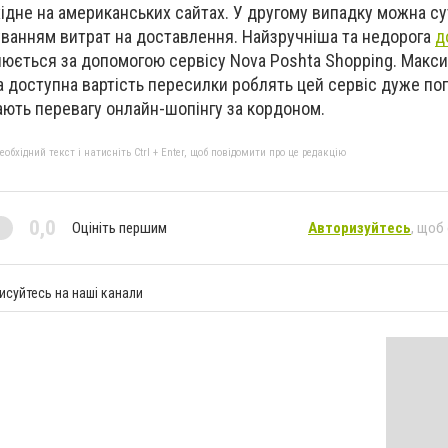
ідне на американських сайтах. У другому випадку можна с
уванням витрат на доставлення. Найзручніша та недорога
д
юється за допомогою сервісу Nova Poshta Shopping. Макс
та доступна вартість пересилки роблять цей сервіс дуже п
дають перевагу онлайн-шопінгу за кордоном.
бхідний текст і натисніть Ctrl + Enter, щоб повідомити про це редакцію
0,0
Оцініть першим
Авторизуйтесь
, щоб
исуйтесь на наші канали