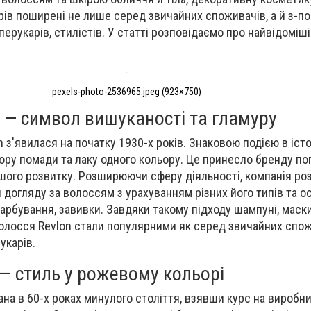
рів поширені не лише серед звичайних споживачів, а й з-п
перукарів, стилістів. У статті розповідаємо про найвідоміш
.
pexels-photo-2536965.jpeg (923×750)
 — символ вишуканості та гламуру
 з'явилася на початку 1930-х років. Знаковою подією в істо
бору помади та лаку одного кольору. Це принесло бренду поп
шого розвитку. Розширюючи сферу діяльності, компанія ро
 догляду за волоссям з урахуванням різних його типів та 
рбування, завивки. Завдяки такому підходу шампуні, маски, 
олосся Revlon стали популярними як серед звичайних спожи
укарів.
— стиль у рожевому кольорі
ана в 60-х роках минулого століття, взявши курс на виробн