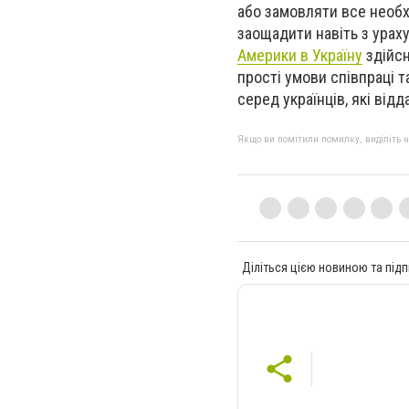
або замовляти все необх
заощадити навіть з урах
Америки в Україну
здійсн
прості умови співпраці 
серед українців, які від
Якщо ви помітили помилку, виділіть нео
Діліться цією новиною та підп