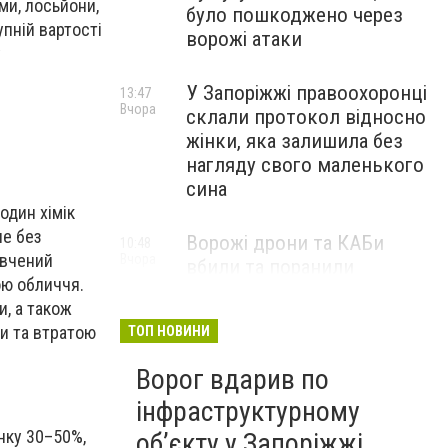
ми, лосьйони,
було пошкоджено через
упній вартості
ворожі атаки
у
У Запоріжжі правоохоронці
13:47
Вчора
склали протокол відносно
жінки, яка залишила без
нагляду свого маленького
сина
 один хімік
ле без
Ворожі дрони та КАБи
10:48
 вчений
Вчора
вбили та поранили
ою обличчя.
мешканців Запорізького
и, а також
району: в поліції розповіли
и та втратою
ТОП НОВИНИ
подробиці
Ворог вдарив по
інфраструктурному
інку 30–50%,
обʼєкту у Запоріжжі