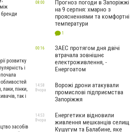
Прогноз погоди в Запоріжжі
08:00
оміж
на 9 серпня: хмарно з
і бренди
проясненнями та комфортні
температури
1
ЗАЕС протягом дня двічі
00:16
втрачала зовнішнє
рії розвитку
електроживлення, -
улярність і
Енергоатом
зпочала
особливостей
Ворожі дрони атакували
14:58
лаки, пінки,
Вчора
промислові підприємства
вачів, так і
Запоріжжя
Енергетики відновили
14:53
Вчора
живлення мешканців селищ
ицтво засобів
Кушугум та Балабине, яке