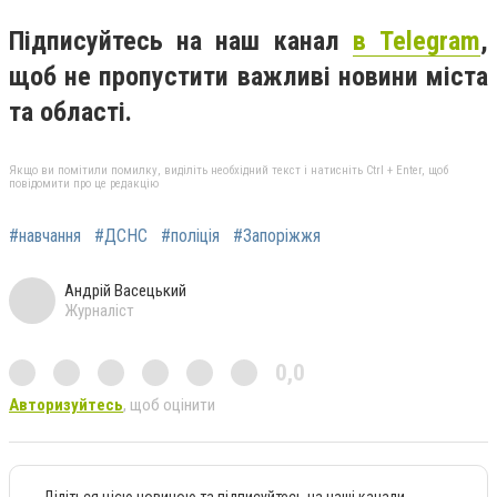
Підписуйтесь на наш канал
в Telegram
,
щоб не пропустити важливі новини міста
та області.
Якщо ви помітили помилку, виділіть необхідний текст і натисніть Ctrl + Enter, щоб
повідомити про це редакцію
#навчання
#ДСНС
#поліція
#Запоріжжя
Андрій Васецький
Журналіст
0,0
Авторизуйтесь
, щоб оцінити