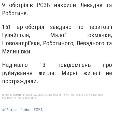
9 обстрілів РСЗВ накрили Левадне та
Роботине.
161 артобстріл завдано по території
Гуляйполя, Малої Токмачки,
Новоандріївки, Роботиного, Левадного та
Малинівки.
Надійшло 13 повідомлень про
руйнування житла. Мирні жителі не
постраждали.
Якщо ви помітили помилку, виділіть необхідний текст і натисніть Ctrl + Enter, щоб
повідомити про це редакцію
#Обстріл
#війна
#ОВА