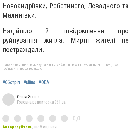
Новоандріївки, Роботиного, Левадного та
Малинівки.
Надійшло 2 повідомлення про
руйнування житла. Мирні жителі не
постраждали.
Якщо ви помітили помилку, виділіть необхідний текст і натисніть Ctrl + Enter, щоб
повідомити про це редакцію
#Обстріл
#війна
#ОВА
Ольга Зенюк
Головна редакторка 061.ua
0,0
Авторизуйтесь
, щоб оцінити