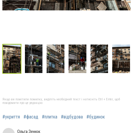
Якщо ви помітили помилку, виділіть необхідний текст і натисніть Ctrl + Enter, щоб
повідомити про це редакцію
#укриття
#фасад
#плитка
#відбудова
#будинок
Ольга Зенюк