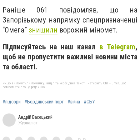
Раніше 061 повідомляв, що на
Запорізькому напрямку спецпризначенці
“Омега”
знищили
ворожий міномет.
Підписуйтесь на наш канал
в Telegram
,
щоб не пропустити важливі новини міста
та області.
Якщо ви помітили помилку, виділіть необхідний текст і натисніть Ctrl + Enter, щоб
повідомити про це редакцію
#підозри
#Бердянський порт
#війна
#СБУ
Андрій Васецький
Журналіст