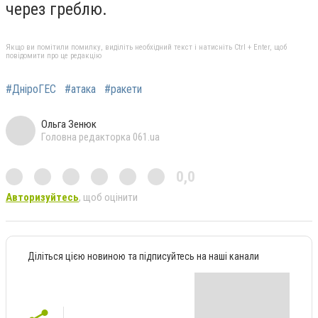
через греблю.
Якщо ви помітили помилку, виділіть необхідний текст і натисніть Ctrl + Enter, щоб
повідомити про це редакцію
#ДніроГЕС
#атака
#ракети
Ольга Зенюк
Головна редакторка 061.ua
0,0
Авторизуйтесь
, щоб оцінити
Діліться цією новиною та підписуйтесь на наші канали