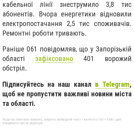
кабельної лінії знеструмило 3,8 тис
абонентів. Вчора енергетики відновили
електропостачання 2,5 тис споживачів.
Ремонтні роботи тривають.
Раніше 061 повідомляв, що у Запорізькій
області
зафіксовано
401 ворожий
обстріл.
Підписуйтесь на наш канал
в Telegram
,
щоб не пропустити важливі новини міста
та області.
Якщо ви помітили помилку, виділіть необхідний текст і натисніть Ctrl + Enter, щоб
повідомити про це редакцію