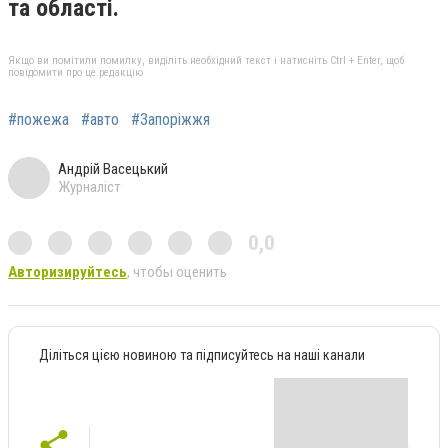
та області.
Якщо ви помітили помилку, виділіть необхідний текст і натисніть Ctrl + Enter, щоб
повідомити про це редакцію
#пожежа
#авто
#Запоріжжя
Андрій Васецький
Журналіст
0,0
Авторизируйтесь
, чтобы оценить
Діліться цією новиною та підписуйтесь на наші канали