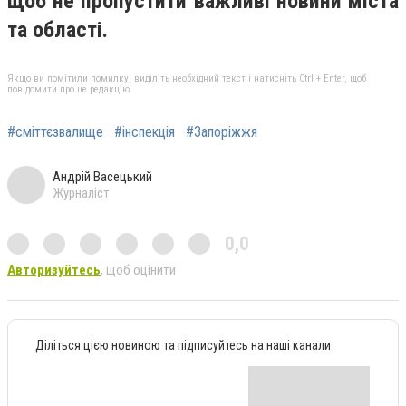
щоб не пропустити важливі новини міста
та області.
Якщо ви помітили помилку, виділіть необхідний текст і натисніть Ctrl + Enter, щоб
повідомити про це редакцію
#сміттєзвалище
#інспекція
#Запоріжжя
Андрій Васецький
Журналіст
0,0
Авторизуйтесь
, щоб оцінити
Діліться цією новиною та підписуйтесь на наші канали