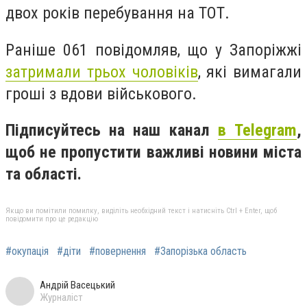
двох років перебування на ТОТ.
Раніше 061 повідомляв, що у Запоріжжі
затримали трьох чоловіків
, які вимагали
гроші з вдови військового.
Підписуйтесь на наш канал
в Telegram
,
щоб не пропустити важливі новини міста
та області.
Якщо ви помітили помилку, виділіть необхідний текст і натисніть Ctrl + Enter, щоб
повідомити про це редакцію
#окупація
#діти
#повернення
#Запорізька область
Андрій Васецький
Журналіст