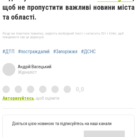
щоб не пропустити важливі новини міста
та області.
Якщо ви помітили помилку, виділіть необхідний текст і натисніть Ctrl + Enter, щоб
повідомити про це редакцію
#ДТП
#постраждалий
#Запоріжжя
#ДСНС
Андрій Васецький
Журналіст
0,0
Авторизуйтесь
, щоб оцінити
Діліться цією новиною та підписуйтесь на наші канали