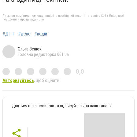
Якщо ви помітили помилку, виділіть необхідний текст і натисніть Ctrl + Enter, щоб
повідомити про це редакцію
#ДТП
#дснс
#водій
Ольга Зенюк
Головна редакторка 061.ua
0,0
Авторизуйтесь
, щоб оцінити
Діліться цією новиною та підписуйтесь на наші канали