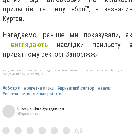
прильотів та типу зброї", - зазначив
Куртєв.
Нагадаємо, раніше ми показували, як
виглядають
наслідки прильоту в
приватному секторі Запоріжжя
Якщо ви помітили помилку, виділіть необхідний текст і натисніть Ctrl + Enter, щоб
повідомити про це редакцію
#обстріл
#ракетна атака
#приватний сектор
#завал
#пошуково-рятувальні роботи
Ельміра Шагабудтдинова
Журналістка
0,0