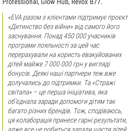
Professional, Glow Hub, Revox B77.
«EVA разом з клієнтами підтримує проєкт
«Дитинство без війни» від самого його
заснування. Понад 450 000 учасників
програми лояльності за цей час
перерахували на користь евакуйованих
дітей майже 7 000 000 грн у вигляді
бонусів. Деякі наші партнери теж вже
долучались до підтримки. Та «Стражі
світала» – це перша ініціатива, яка
об’єднала заради допомоги дітям так
багато різних брендів. Тож, сподіваюсь,
ця колаборація принесе гарні результати,
адже все це робиться заради щастя дітей,