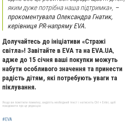
яким дуже потрібна наша підтримка»,
–
прокоментувала Олександра Гнатик,
керівниця PR-напряму EVA.
Долучайтесь до ініціативи «Стражі
світла»! Завітайте в EVA та на EVA.UA
,
адже до 15 січня ваші покупки можуть
набути особливого значення та принести
радість дітям, які потребують уваги та
піклування.
Якщо ви помітили помилку, виділіть необхідний текст і натисніть Ctrl + Enter, щоб
повідомити про це редакцію
#EVA