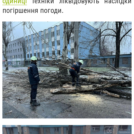
одиниці
техніки ліквідовують наслідки
погіршення погоди.