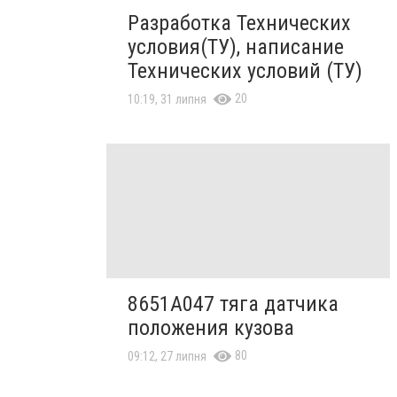
Разработка Технических
условия(ТУ), написание
Технических условий (ТУ)
20
10:19, 31 липня
8651A047 тяга датчика
положения кузова
80
09:12, 27 липня