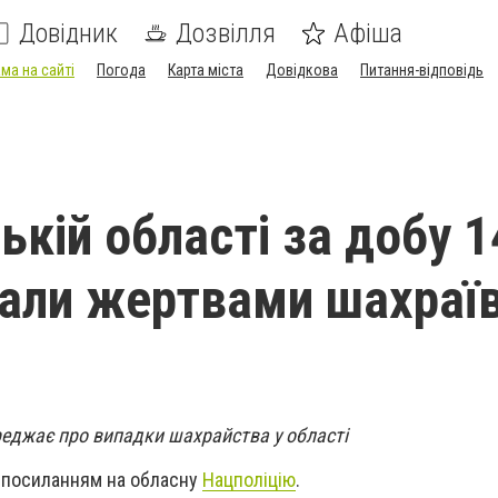
Довідник
Дозвілля
Афіша
ма на сайті
Погода
Карта міста
Довідкова
Питання-відповідь
ькій області за добу 1
али жертвами шахраї
реджає про випадки шахрайства у області
з посиланням на обласну
Нацполіцію
.