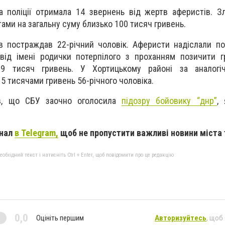
а поліції отримала 14 звернень від жертв аферистів. 
ами на загальну суму близько 100 тисяч гривень.
в постраждав 22-річний чоловік. Аферисти надіслали п
від імені родички потерпілого з проханням позичити г
9 тисяч гривень. У Хортицькому районі за аналог
5 тисячами гривень 56-річного чоловіка.
в, що СБУ заочно оголосила
підозру бойовику “днр”
,
анал
в Telegram,
щоб не пропустити важливі новини міста 
бхідний текст і натисніть Ctrl + Enter, щоб повідомити про це редакцію
0,0
Оцініть першим
Авторизуйтесь
, щоб