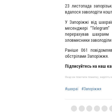
23 листопада запорізьк
вдалося заволодіти кошт
У Запоріжжі від шахраї
месенджері “Telegram” 
перерахував шахраям 
зловмисники заволоділи 
Раніше 061 повідомля
обстрілами Запоріжжя.
Підписуйтесь на наш к
Якщо ви помітили помилку, виділіть нео
#шахраї
#Запоріжжя