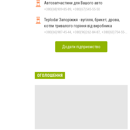
Автозапчастини для Вашого авто
+380(68)909-85-89, +380(67)545-55-50
Teplodar Запоріжжя - вугілля, брикет, дрова,
котли тривалого горіння від виробника
+380(66)987-45-44, +380(96)262-84-87, +380(63)754-55-79
Додати підприємство
ОГОЛОШЕННЯ