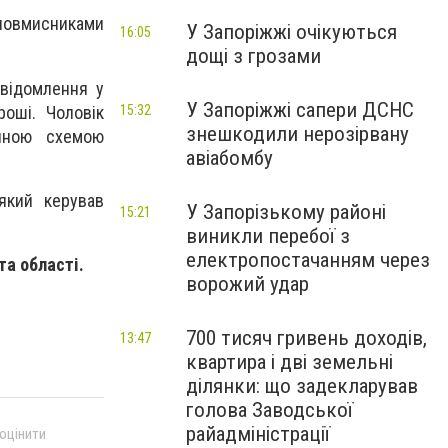
Зловмисниками
У Запоріжжі очікуються
16:05
дощі з грозами
овідомлення у
У Запоріжжі сапери ДСНС
роші. Чоловік
15:32
знешкодили нерозірвану
ічною схемою
авіабомбу
 який керував
У Запорізькому районі
15:21
виникли перебої з
електропостачанням через
та області.
ворожий удар
700 тисяч гривень доходів,
13:47
квартира і дві земельні
ділянки: що задекларував
голова Заводської
райадміністрації
 оцінити