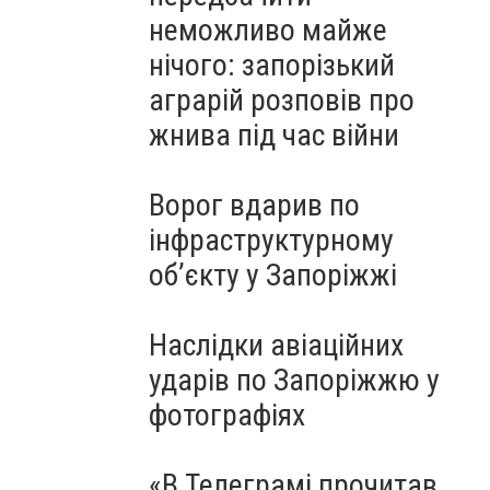
неможливо майже
нічого: запорізький
аграрій розповів про
жнива під час війни
Ворог вдарив по
інфраструктурному
обʼєкту у Запоріжжі
Наслідки авіаційних
ударів по Запоріжжю у
фотографіях
«В Телеграмі прочитав,