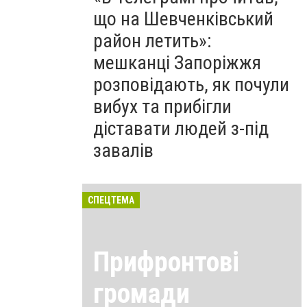
що на Шевченківський
район летить»:
мешканці Запоріжжя
розповідають, як почули
вибух та прибігли
діставати людей з-під
завалів
СПЕЦТЕМА
Прифронтові
громади