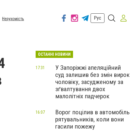
Рус
Нерухомість
ОСТАННІ НОВИНИ
4
У Запоріжжі апеляційний
17:31
суд залишив без змін вирок
в
чоловіку, засудженому за
зґвалтування двох
малолітніх падчерок
Ворог поцілив в автомобіль
16:07
рятувальників, коли вони
гасили пожежу