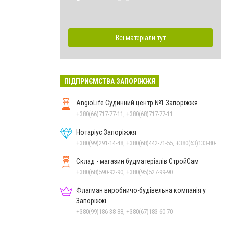
Всі матеріали тут
ПІДПРИЄМСТВА ЗАПОРІЖЖЯ
AngioLife Судинний центр №1 Запоріжжя
+380(66)717-77-11, +380(68)717-77-11
Нотаріус Запоріжжя
+380(99)291-14-48, +380(68)442-71-55, +380(63)133-80-50
Склад - магазин будматеріалів СтройСам
+380(68)590-92-90, +380(95)527-99-90
Флагман виробничо-будівельна компанія у
Запоріжжі
+380(99)186-38-88, +380(67)183-60-70