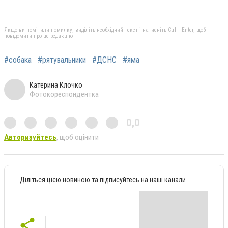
Якщо ви помітили помилку, виділіть необхідний текст і натисніть Ctrl + Enter, щоб
повідомити про це редакцію
#собака
#рятувальники
#ДСНС
#яма
Катерина Клочко
Фотокореспондентка
0,0
Авторизуйтесь
, щоб оцінити
Діліться цією новиною та підписуйтесь на наші канали