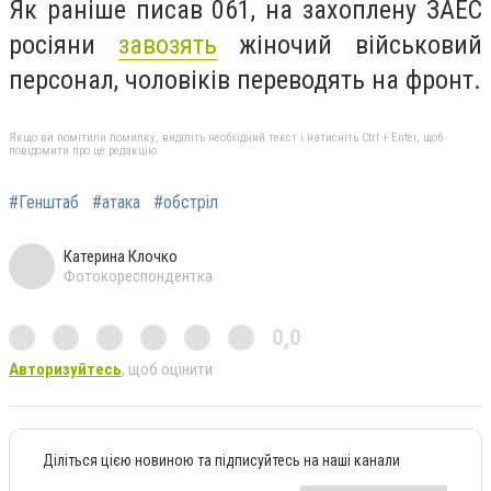
Як раніше писав 061, н
а захоплену ЗАЕС
росіяни
завозять
жіночий військовий
персонал, чоловіків переводять на фронт.
Якщо ви помітили помилку, виділіть необхідний текст і натисніть Ctrl + Enter, щоб
повідомити про це редакцію
#Генштаб
#атака
#обстріл
Катерина Клочко
Фотокореспондентка
0,0
Авторизуйтесь
, щоб оцінити
Діліться цією новиною та підписуйтесь на наші канали