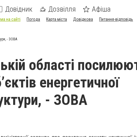
Довідник
Дозвілля
Афіша
ма на сайті
Погода
Карта міста
Довідкова
Питання-відповідь
ури, - ЗОВА
зькій області посилюю
’єктів енергетичної
уктури, - ЗОВА