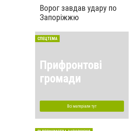
Ворог завдав удару по
Запоріжжю
СПЕЦТЕМА
Прифронтові
громади
Всі матеріали тут