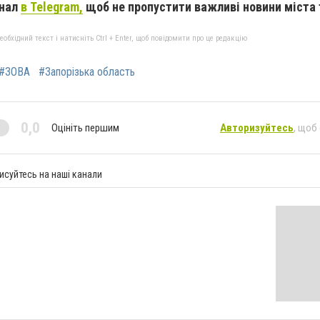
анал
в Telegram,
щоб не пропустити важливі новини міста 
бхідний текст і натисніть Ctrl + Enter, щоб повідомити про це редакцію
#ЗОВА
#Запорізька область
0,0
Оцініть першим
Авторизуйтесь
, щоб
исуйтесь на наші канали