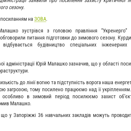
адміністрації заявили про посилення захисту критичної і
ого сезону.
з посиланням на
ЗОВА
.
алашко зустрівся з головою правління “Укренерго”
 обговорили питання підготовки до зимового сезону. Курди
 відбувається будівництво спеціальних інженерних
вої адміністрації Юрій Малашко зазначив, що у області по
фраструктури.
зькість до лінії вогню та підступність ворога наша енерг
ою загрозою, тому посилено працюємо над її укріпленням.
у особливо в зимовий період посилюємо захист об’єкт
домив Малашко.
 що у Запоріжжі 36 навчальних закладів можуть провод