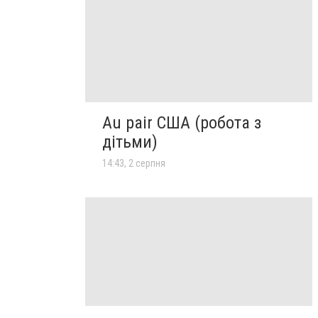
Au pair США (робота з
дітьми)
14:43, 2 серпня