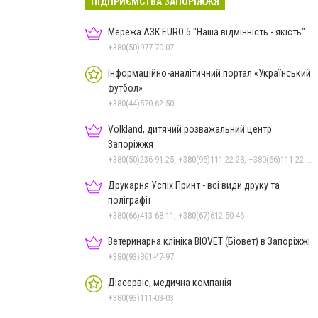
ПІДПРИЄМСТВА ЗАПОРІЖЖЯ
Мережа АЗК EURO 5 "Наша відмінність - якість"
+380(50)977-70-07
Інформаційно-аналітичний портал «Український
футбол»
+380(44)570-62-50
Volkland, дитячий розважальний центр
Запоріжжя
+380(50)236-91-25, +380(95)111-22-28, +380(66)111-22-29
Друкарня Успіх Принт - всі види друку та
поліграфії
+380(66)413-68-11, +380(67)612-50-46
Ветеринарна клініка BIOVET (Біовет) в Запоріжжі
+380(93)861-47-97
Діасервіс, медична компанія
+380(93)111-03-03