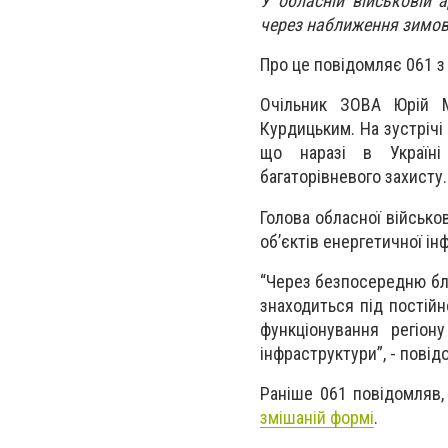
У обласній військовій 
через наближення зимов
Про це повідомляє 061 
Очільник ЗОВА Юрій М
Курдицьким. На зустрічі
що наразі в Україні
багаторівневого захисту.
Голова обласної військо
об’єктів енергетичної ін
“Через безпосередню бли
знаходиться під постійн
функціонування регіон
інфраструктури”, - пові
Раніше 061 повідомляв,
змішаній формі
.