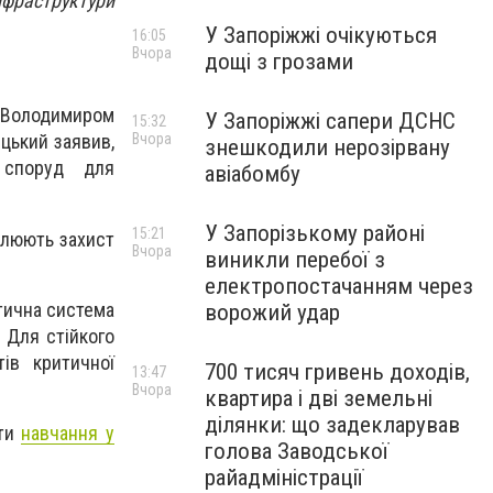
нфраструктури
У Запоріжжі очікуються
16:05
Вчора
дощі з грозами
 Володимиром
У Запоріжжі сапери ДСНС
15:32
Вчора
цький заявив,
знешкодили нерозірвану
 споруд для
авіабомбу
У Запорізькому районі
15:21
силюють захист
Вчора
виникли перебої з
електропостачанням через
етична система
ворожий удар
 Для стійкого
ів критичної
700 тисяч гривень доходів,
13:47
Вчора
квартира і дві земельні
ділянки: що задекларував
ити
навчання у
голова Заводської
райадміністрації