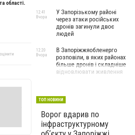
та області.
У Запорізькому районі
12:41
Вчора
через атаки російських
дронів загинули двоє
людей
В Запоріжжяобленерго
12:20
 оцінити
Вчора
розповіли, в яких районах
більше дронів і складніше
відновлювати живлення
ТОП НОВИНИ
Ворог вдарив по
інфраструктурному
обʼєкту у Запоріжжі