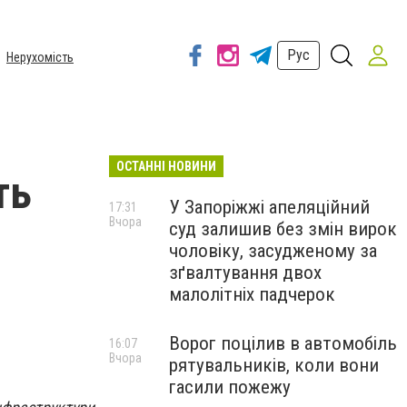
Рус
Нерухомість
ОСТАННІ НОВИНИ
ть
У Запоріжжі апеляційний
17:31
Вчора
суд залишив без змін вирок
чоловіку, засудженому за
зґвалтування двох
малолітніх падчерок
Ворог поцілив в автомобіль
16:07
Вчора
рятувальників, коли вони
гасили пожежу