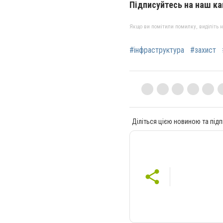
Підписуйтесь на наш к
Якщо ви помітили помилку, виділіть нео
#інфраструктура
#захист
Діліться цією новиною та підп