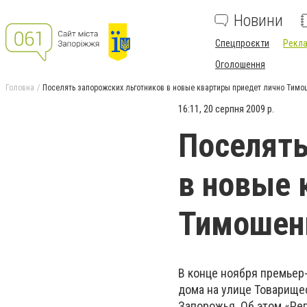
Новини
Спецпроєкти
Рекла
Оголошення
Головна
Поселять запорожских льготников в новые квартиры приедет лично Тим
16:11, 20 серпня 2009 р.
Поселять
в новые 
Тимошен
В конце ноября премьер
дома на улице Товарище
Запорожья. Об этом «Ре