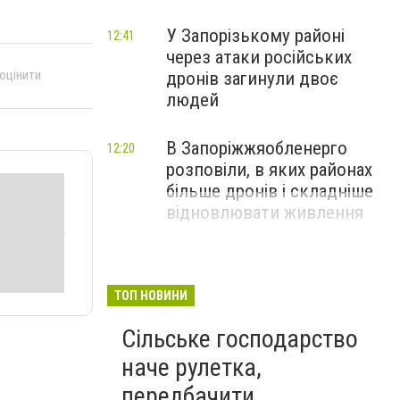
У Запорізькому районі
12:41
через атаки російських
 оцінити
дронів загинули двоє
людей
В Запоріжжяобленерго
12:20
розповіли, в яких районах
більше дронів і складніше
відновлювати живлення
ТОП НОВИНИ
Сільське господарство
наче рулетка,
передбачити