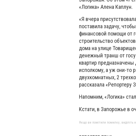
«Логика» Алена Каплун.
«Я вчера присутствовал
поставила задачу, чтобы
финансовой помощи от г
строительство объектов
дома на улице Товарищес
денежный транш от госу
квартир предназначены 
исполкому, а уж они-то 
двухкомнатных, 2 трехк
рассказала «Репортеру 
Напомним, «Логика» стал
Кстати, в Запорожье в 
Якщо ви помітили помилку, виділіть нео