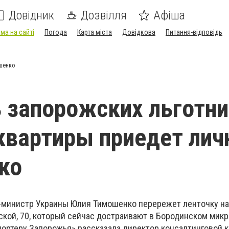
Довідник
Дозвілля
Афіша
ма на сайті
Погода
Карта міста
Довідкова
Питання-відповідь
ошенко
 запорожских льготн
квартиры приедет лич
ко
-министр Украины Юлия Тимошенко перережет ленточку на
ской, 70, который сейчас достраивают в Бородинском мик
портеру Запорожья» рассказала директор консалтинговой 