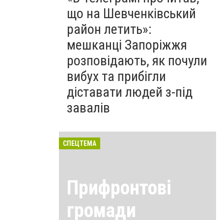
що на Шевченківський
район летить»:
мешканці Запоріжжя
розповідають, як почули
вибух та прибігли
діставати людей з-під
завалів
СПЕЦТЕМА
Прифронтові
громади