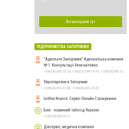
Всі матеріали тут
ПІДПРИЄМСТВА ЗАПОРІЖЖЯ
"Адвокати Запоріжжя" Адвокатська компанія
№ 1. Консультації безкоштовно
+380(96)082-92-50, +380(63)944-59-94, +380(96)082-92-50, +380(66)363-84-72
Європаркани в Запоріжжі
+380(93)065-65-88, +380(66)635-28-07
hotline.finance: Сервіс Онлайн Страхування
Блік - новинний таблоїд України
+380(99)489-93-31
Діасервіс, медична компанія