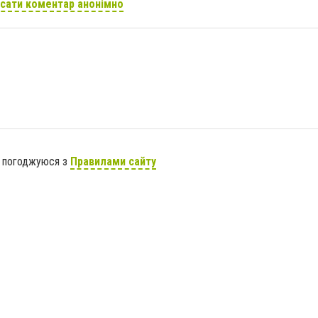
сати коментар анонімно
я погоджуюся з
Правилами сайту