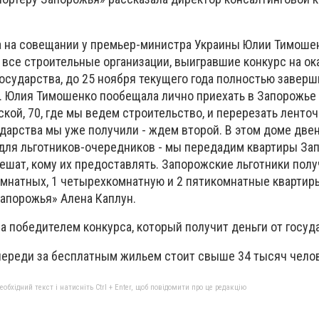
а на совещании у премьер-министра Украины Юлии Тимошен
 все строительные организации, выигравшие конкурс на ок
осударства, до 25 ноября текущего года полностью завер
. Юлия Тимошенко пообещала лично приехать в Запорожье
кой, 70, где мы ведем строительство, и перерезать ленто
дарства мы уже получили - ждем второй. В этом доме две
для льготников-очередников - мы передадим квартиры З
решат, кому их предоставлять. Запорожские льготники полу
омнатных, 1 четырехкомнатную и 2 пятикомнатные квартиры
Запорожья» Алена Каплун.
а победителем конкурса, который получит деньги от госуд
очереди за бесплатным жильем стоит свыше 34 тысяч чело
бхідний текст і натисніть Ctrl + Enter, щоб повідомити про це редакцію