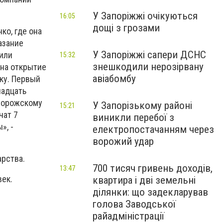
У Запоріжжі очікуються
16:05
дощі з грозами
ко, где она
азание
У Запоріжжі сапери ДСНС
шили
15:32
знешкодили нерозірвану
 на открытие
авіабомбу
чку. Первый
надцать
апорожскому
У Запорізькому районі
15:21
чат 7
виникли перебої з
», -
електропостачанням через
ворожий удар
арства.
700 тисяч гривень доходів,
13:47
век.
квартира і дві земельні
ділянки: що задекларував
голова Заводської
райадміністрації