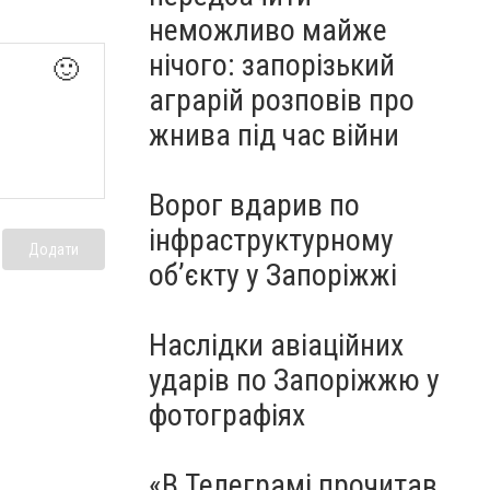
неможливо майже
нічого: запорізький
🙂
аграрій розповів про
жнива під час війни
Ворог вдарив по
інфраструктурному
Додати
обʼєкту у Запоріжжі
Наслідки авіаційних
ударів по Запоріжжю у
фотографіях
«В Телеграмі прочитав,