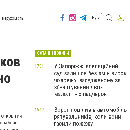
Рус
Нерухомість
ОСТАННІ НОВИНИ
иков
У Запоріжжі апеляційний
17:31
суд залишив без змін вирок
но
чоловіку, засудженому за
зґвалтування двох
малолітніх падчерок
Ворог поцілив в автомобіль
16:07
 открытии
рятувальників, коли вони
рорайоне
гасили пожежу
компании