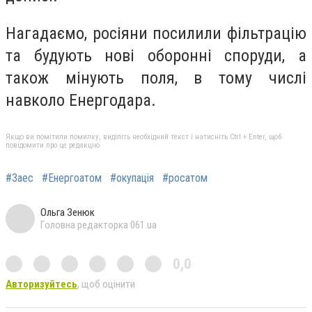
Нагадаємо, росіяни посилили фільтрацію
та будують нові оборонні споруди, а
також мінують поля, в тому числі
навколо Енергодара.
Якщо ви помітили помилку, виділіть необхідний текст і натисніть Ctrl + Enter, щоб
повідомити про це редакцію
#Заес
#Енергоатом
#окупація
#росатом
Ольга Зенюк
Головна редакторка 061.ua
0,0
Авторизуйтесь
, щоб оцінити