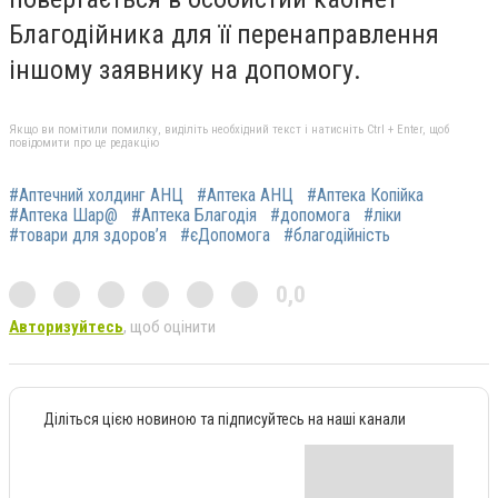
Благодійника для її перенаправлення
іншому заявнику на допомогу.
Якщо ви помітили помилку, виділіть необхідний текст і натисніть Ctrl + Enter, щоб
повідомити про це редакцію
#Аптечний холдинг АНЦ
#Аптека АНЦ
#Аптека Копійка
#Аптека Шар@
#Аптека Благодія
#допомога
#ліки
#товари для здоров’я
#єДопомога
#благодійність
0,0
Авторизуйтесь
, щоб оцінити
Діліться цією новиною та підписуйтесь на наші канали