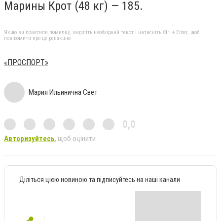
Марины Крот (48 кг) — 185.
Якщо ви помітили помилку, виділіть необхідний текст і натисніть Ctrl + Enter, щоб
повідомити про це редакцію
«ПРОСПОРТ»
Мария Ильинична Свет
0,0
Авторизуйтесь
, щоб оцінити
Діліться цією новиною та підписуйтесь на наші канали