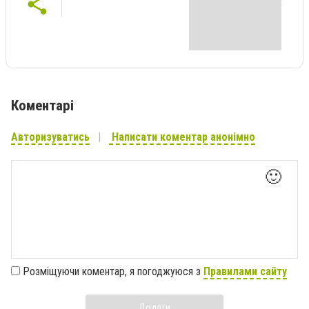
Коментарі
Авторизуватись
Написати коментар анонімно
🙂
Розміщуючи коментар, я погоджуюся з
Правилами сайту
Додати