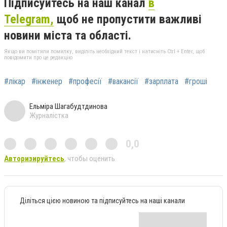
Підписуйтесь на наш канал
в
Telegram,
щоб не пропустити важливі
новини міста та області.
Якщо ви помітили помилку, виділіть необхідний текст і натисніть Ctrl + Enter, щоб
повідомити про це редакцію
#лікар
#інженер
#професії
#вакансії
#зарплата
#гроші
Ельміра Шагабудтдинова
Журналістка
0,0
Авторизируйтесь
, чтобы оценить
Діліться цією новиною та підписуйтесь на наші канали