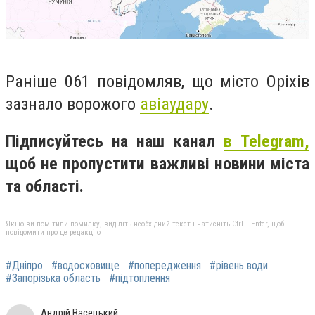
Раніше 061 повідомляв, що місто Оріхів
зазнало ворожого
авіаудару
.
Підписуйтесь на наш канал
в Telegram,
щоб не пропустити важливі новини міста
та області.
Якщо ви помітили помилку, виділіть необхідний текст і натисніть Ctrl + Enter, щоб
повідомити про це редакцію
#Дніпро
#водосховище
#попередження
#рівень води
#Запорізька область
#підтоплення
Андрій Васецький