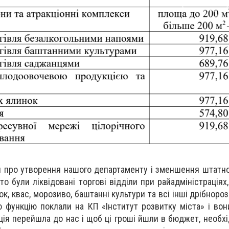
 про утворення нашого департаменту і зменшення штатно
то були ліквідовані торгові відділи при райадміністраціях
, квас, морозиво, баштанні культури та всі інші дрібнороз
цю функцію поклали на КП «Інститут розвитку міста» і вон
ція перейшла до нас і щоб ці гроші йшли в бюджет, необх