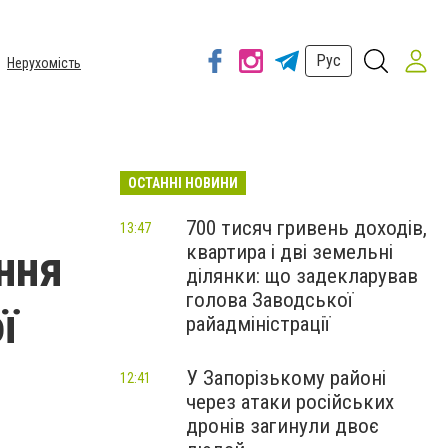
Рус
Нерухомість
ОСТАННІ НОВИНИ
700 тисяч гривень доходів,
13:47
квартира і дві земельні
ння
ділянки: що задекларував
голова Заводської
ї
райадміністрації
У Запорізькому районі
12:41
через атаки російських
дронів загинули двоє