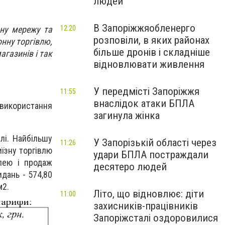
людей
В Запоріжжяобленерго
ьну мережу та
12:20
розповіли, в яких районах
онну торгівлю,
більше дронів і складніше
агазинів і так
відновлювати живлення
У передмісті Запоріжжя
11:55
внаслідок атаки БПЛА
 використання
загинула жінка
лі. Найбільшу
У Запорізькій області через
11:26
иїзну торгівлю
удари БПЛА постраждали
лею і продаж
десятеро людей
дань - 574,80
м2.
Літо, що відновлює: діти
11:00
захисників-працівників
Запоріжсталі оздоровилися