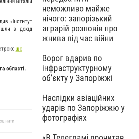
вління Віталій
неможливо майже
нічого: запорізький
див «Інститут
аграрій розповів про
йшли в дохід
жнива під час війни
устрою:
що
Ворог вдарив по
інфраструктурному
та області.
обʼєкту у Запоріжжі
Наслідки авіаційних
ударів по Запоріжжю у
фотографіях
 оцінити
«В Телеграмі прочитав,