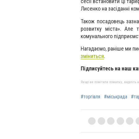
сесії встановити ці тар
Лисенко на засіданні ком
Також посадовець зазна
розвитку міста». Але 
комунального підприємст
Нагадаємо, раніше ми пи
зміниться
.
Підписуйтесь на наш к
Якщо ви помітили помилку, виділіть нео
#торгівля
#міськрада
#та