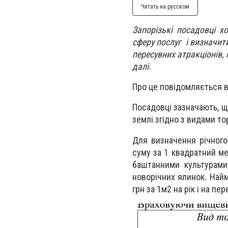
Читать на русском
Запорізькі посадовці х
сферу послуг і визначит
пересувних атракціонів,
далі.
Про це повідомляється в
Посадовці зазначають, щ
землі згідно з видами то
Для визначення річного
суму за 1 квадратний ме
баштанними культурами
новорічних ялинок. Най
грн за 1м2 на рік і на п