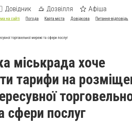
Довідник
Дозвілля
Афіша
ма на сайті
Погода
Карта міста
Довідкова
Питання-відповідь
сувної торговельної мережі та сфери послуг
ка міськрада хоче
ти тарифи на розміще
пересувної торговельно
а сфери послуг