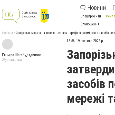
Новини
Спецпроєкти
Рекла
Оголошення
Головна
Запорізька міськрада хоче затвердити тарифи на розміщення засобів пере
15:56, 19 лютого 2023 р.
Запорізь
Ельміра Шагабудтдинова
Журналістка
затверди
засобів 
мережі т