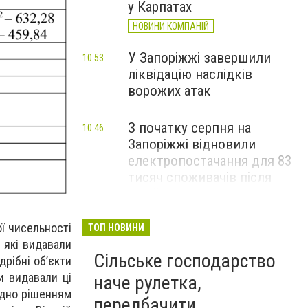
у Карпатах
НОВИНИ КОМПАНІЙ
У Запоріжжі завершили
10:53
ліквідацію наслідків
ворожих атак
З початку серпня на
10:46
Запоріжжі відновили
електропостачання для 83
тисяч споживачів після
російських атак
ї чисельності
ТОП НОВИНИ
, які видавали
Сільське господарство
дрібні об’єкти
и видавали ці
наче рулетка,
ідно рішенням
передбачити