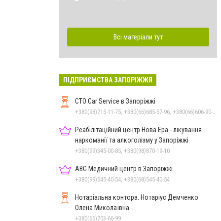
Всі матеріали тут
ПІДПРИЄМСТВА ЗАПОРІЖЖЯ
СТО Car Service в Запоріжжі
+380(98)715-11-75, +380(66)685-57-96, +380(66)606-90-61, +380(98)236-09-77, +380(93)695-69-70
Реабілітаційний центр Нова Ера - лікування
наркоманії та алкоголізму у Запоріжжі
+380(99)345-00-85, +380(98)870-19-10
ABG Медичний центр в Запоріжжі
+380(99)545-40-54, +380(68)545-40-54
Нотаріальна контора. Нотаріус Демченко
Олена Миколаївна
+380(66)703-66-99