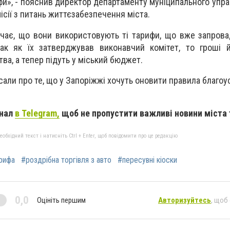
ифи», - пояснив директор департаменту муніципального упра
ісії з питань життєзабезпечення міста.
чає, що вони використовують ті тарифи, що вже запрова
так як їх затверджував виконавчий комітет, то гроші 
ва, а тепер підуть у міський бюджет.
сали про те, що у Запоріжжі хочуть оновити правила благо
анал
в Telegram,
щоб не пропустити важливі новини міста 
бхідний текст і натисніть Ctrl + Enter, щоб повідомити про це редакцію
рифа
#роздрібна торгівля з авто
#пересувні кіоски
0,0
Оцініть першим
Авторизуйтесь
, щоб