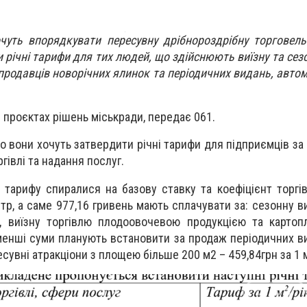
очуть впорядкувати пересувну дрібнороздрібну торговел
и річні тарифи для тих людей, що здійснюють виїзну та сез
 продавців новорічних ялинок та періодичних видань, автом
 проєктах рішень міськради, передає 061.
о вони хочуть затвердити річні тарифи для підприємців за
ргівлі та надання послуг.
 тарифу спиралися на базову ставку та коефіцієнт торгів
тр, а саме 977,16 гривень мають сплачувати за: сезонну в
, виїзну торгівлю плодоовочевою продукцією та картоп
менші суми планують встановити за продаж періодичних ви
ересувні атракціони з площею більше 200 м2 – 459,84
грн за 1 