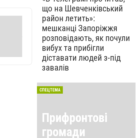
що на Шевченківський
район летить»:
мешканці Запоріжжя
розповідають, як почули
вибух та прибігли
діставати людей з-під
завалів
СПЕЦТЕМА
Прифронтові
громади