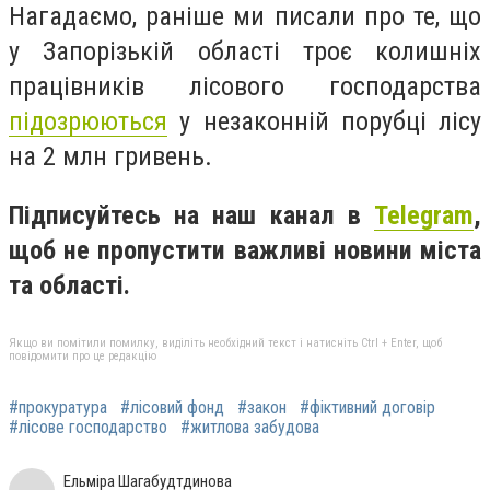
Нагадаємо, раніше ми писали про те, що
у Запорізькій області троє колишніх
працівників лісового господарства
підозрюються
у незаконній порубці лісу
на 2 млн гривень.
Підписуйтесь на наш канал в
Telegram
,
щоб не пропустити важливі новини міста
та області.
Якщо ви помітили помилку, виділіть необхідний текст і натисніть Ctrl + Enter, щоб
повідомити про це редакцію
#прокуратура
#лісовий фонд
#закон
#фіктивний договір
#лісове господарство
#житлова забудова
Ельміра Шагабудтдинова