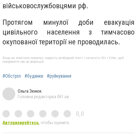
військовослужбовцями рф.
Протягом минулої доби евакуація
цивільного населення з тимчасово
окупованої території не проводилась.
Якщо ви помітили помилку, виділіть необхідний текст і натисніть Ctrl + Enter, щоб
повідомити про це редакцію
#Обстріл
#будинки
#руйнування
Ольга Зенюк
Головна редакторка 061.ua
0,0
Авторизируйтесь
, чтобы оценить