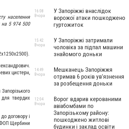
У Запоріжжі внаслідок
16:08
Вчора
сту населення
ворожої атаки пошкоджено
 на 5 974 500
гуртожиток
У Запоріжжі затримали
15:42
Вчора
чоловіка за підпал машини
знайомого доньки
2х1250х2500).
ександрович.
Мешканець Запоріжжя
14:49
левих цистерн,
Вчора
отримав 6 років увʼязнення
за розбещення доньки
 Запорізького
 для твердих
Ворог вдарив керованими
12:04
Вчора
авіабомбами по
Запорізькому району:
 до договору і
пошкоджено житлові
 у ФОП Щербини
будинки і заклад освіти