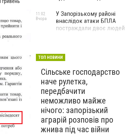
н гривень
У Запорізькому районі
11:02
Вчора
внаслідок атаки БПЛА
постраждали двоє людей
ТОП НОВИНИ
Сільське господарство
наче рулетка,
передбачити
неможливо майже
нічого: запорізький
аграрій розповів про
жнива під час війни