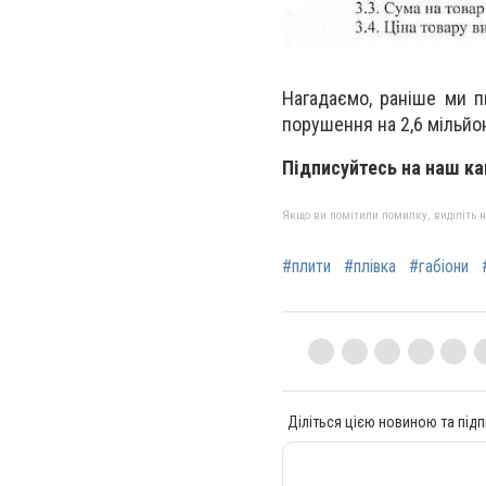
Нагадаємо, раніше ми п
порушення на 2,6 мільйо
Підписуйтесь на наш ка
Якщо ви помітили помилку, виділіть нео
#плити
#плівка
#габіони
Діліться цією новиною та підп