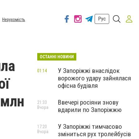
Рус
Нерухомість
ОСТАННІ НОВИНИ
ила
У Запоріжжі внаслідок
01:14
ворожого удару зайнялася
ої
офісна будівля
 млн
Ввечері росіяни знову
21:33
Вчора
вдарили по Запоріжжю
У Запоріжжі тимчасово
17:20
Вчора
зміниться рух тролейбусів