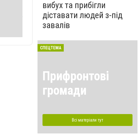
вибух та прибігли
діставати людей з-під
завалів
СПЕЦТЕМА
Прифронтові
громади
Всі матеріали тут