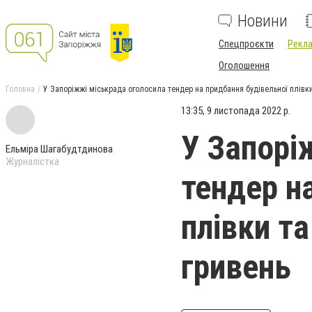
Новини
Спецпроєкти
Рекла
Оголошення
Головна
У Запоріжжі міськрада оголосила тендер на придбання будівельної плівк
13:35, 9 листопада 2022 р.
У Запорі
Ельміра Шагабудтдинова
Журналістка
тендер н
плівки т
гривень