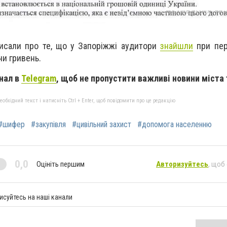
исали про те, що у Запоріжжі аудитори
знайшли
при пере
ни гривень.
нал в
Telegram
, щоб не пропустити важливі новини міста 
бхідний текст і натисніть Ctrl + Enter, щоб повідомити про це редакцію
#шифер
#закупівля
#цивільний захист
#допомога населенню
0,0
Оцініть першим
Авторизуйтесь
, щоб
исуйтесь на наші канали