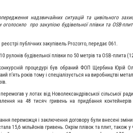
опередження надзвичайних ситуацій та цивільного захи
и оголосило про закупіою будівельної плівки та OSB-плит
 реєстрі публічних закупівель
Prozorro
, передає 061.
10 рулонів будівельної плівки по 50 метрів та OSB-плита (1
конкурсній процедурі був обраний ФОП Щербина Юрій Ол
ий п’ять років тому і спеціалізується на виробництві мета
ів.
перемогав у лотах від Новолександрівської сільської ради
влення на 48 тисяч гривень на придбання контейнерів
рання переможця і заключення договору були внесені зміни
стала 15,6 мільйонів гривень. Окрім плівок та плит, також