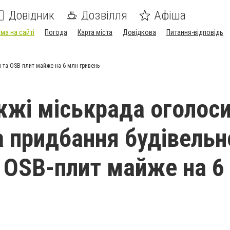
Довідник
Дозвілля
Афіша
ма на сайті
Погода
Карта міста
Довідкова
Питання-відповідь
и та OSB-плит майже на 6 млн гривень
жжі міськрада оголос
а придбання будівельн
а OSB-плит майже на 6