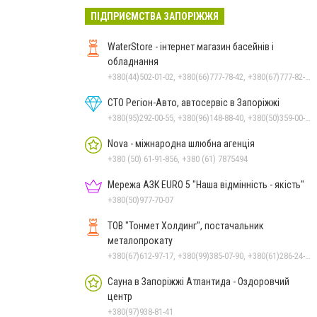
ПІДПРИЄМСТВА ЗАПОРІЖЖЯ
WaterStore - інтернет магазин басейнів і
обладнання
+380(44)502-01-02, +380(66)777-78-42, +380(67)777-82-19, +380(67)890-80-80, +380(73)890-80-80, +380(44)502-01-03
СТО Регіон-Авто, автосервіс в Запоріжжі
+380(95)292-00-55, +380(96)148-88-40, +380(50)359-00-55, +380(95)767-17-17
Nova - міжнародна шлюбна агенція
+380 (50) 61-91-856, +380 (61) 7875494
Мережа АЗК EURO 5 "Наша відмінність - якість"
+380(50)977-70-07
ТОВ "Тонмет Холдинг", постачальник
металопрокату
+380(67)612-97-17, +380(99)385-07-90, +380(61)286-24-22
Сауна в Запоріжжі Атлантида - Оздоровчий
центр
+380(97)938-81-41