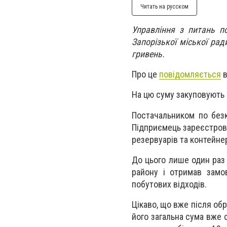
Читать на русском
Управління з питань п
Запорізької міської рад
гривень.
Про це
повідомляється
в
На цю суму закуповують 
Постачальником по без
Підприємець зареєстрова
резервуарів та контейнер
До цього лише один раз 
району і отримав замо
побутових відходів.
Цікаво, що вже після об
його загальна сума вже 