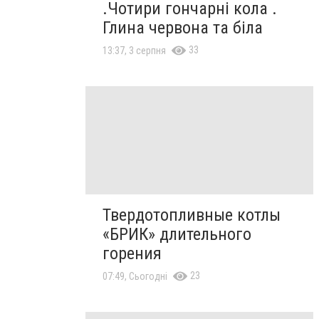
.Чотири гончарні кола .
Глина червона та біла
33
13:37, 3 серпня
Твердотопливные котлы
«БРИК» длительного
горения
23
07:49, Сьогодні