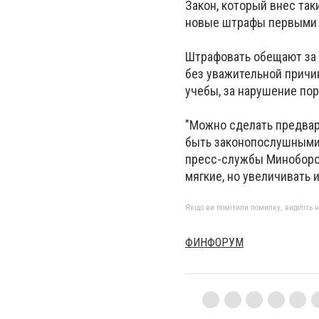
Закон, который внес так
новые штрафы первыми 
Штрафовать обещают за 
без уважительной причи
учебы, за нарушение по
"Можно сделать предвар
быть законопослушными.
пресс-службы Миноборон
мягкие, но увеличивать
Якщо ви помітили помилку, виділіть нео
ФИНФОРУМ