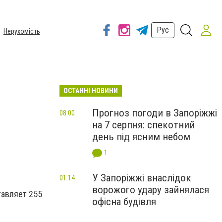
Рус
Нерухомість
ОСТАННІ НОВИНИ
Прогноз погоди в Запоріжжі
08:00
на 7 серпня: спекотний
день під ясним небом
1
У Запоріжжі внаслідок
01:14
ворожого удару зайнялася
тавляет 255
офісна будівля