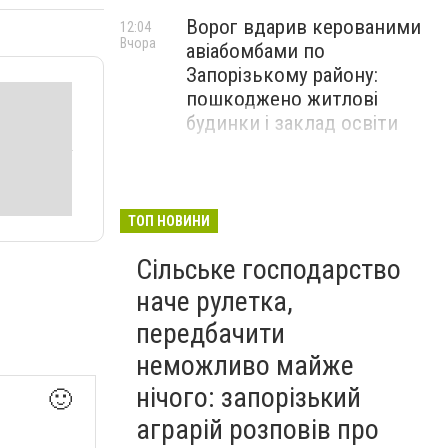
Ворог вдарив керованими
12:04
Вчора
авіабомбами по
Запорізькому району:
пошкоджено житлові
будинки і заклад освіти
ТОП НОВИНИ
Сільське господарство
наче рулетка,
передбачити
неможливо майже
нічого: запорізький
🙂
аграрій розповів про