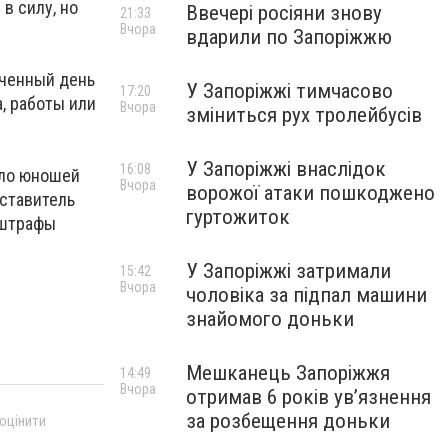
в силу, но
Ввечері росіяни знову
21:33
Вчора
вдарили по Запоріжжю
аченный день
У Запоріжжі тимчасово
17:20
, работы или
Вчора
зміниться рух тролейбусів
У Запоріжжі внаслідок
16:08
сло юношей
Вчора
ворожої атаки пошкоджено
ставитель
гуртожиток
 штрафы
У Запоріжжі затримали
15:42
Вчора
чоловіка за підпал машини
знайомого доньки
Мешканець Запоріжжя
14:49
Вчора
отримав 6 років увʼязнення
за розбещення доньки
 оцінити