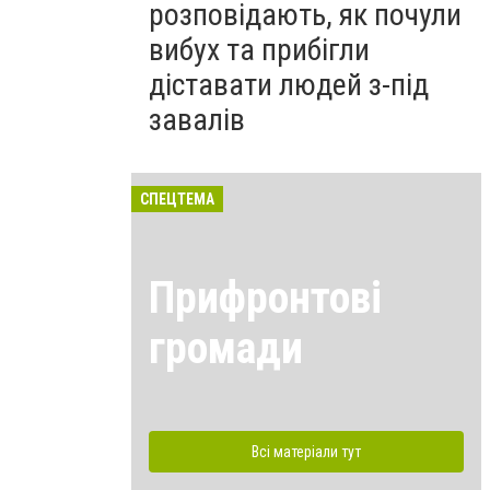
розповідають, як почули
вибух та прибігли
діставати людей з-під
завалів
СПЕЦТЕМА
Прифронтові
громади
Всі матеріали тут