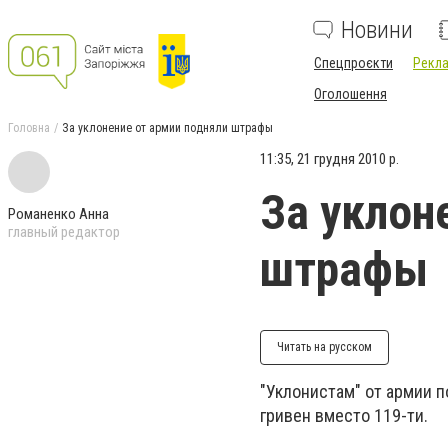
Новини
Спецпроєкти
Рекла
Оголошення
Головна
За уклонение от армии подняли штрафы
11:35, 21 грудня 2010 р.
За уклон
Романенко Анна
главный редактор
штрафы
Читать на русском
"Уклонистам" от армии п
гривен вместо 119-ти.