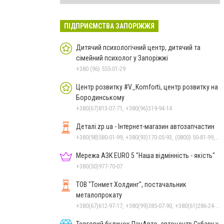
ПІДПРИЄМСТВА ЗАПОРІЖЖЯ
Дитячий психологічний центр, дитячий та
сімейний психолог у Запоріжжі
+380 (96) 555-01-29
Центр розвитку #V_Komforti, центр розвитку на
Бородинському
+380(67)813-07-71, +380(96)319-94-14
Деталі.zp.ua - Інтернет-магазин автозапчастин
+380(98)580-01-99, +380(93)170-05-93, (0800) 50-81-99, +380(50)480-01-99
Мережа АЗК EURO 5 "Наша відмінність - якість"
+380(50)977-70-07
ТОВ "Тонмет Холдинг", постачальник
металопрокату
+380(67)612-97-17, +380(99)385-07-90, +380(61)286-24-22
Торговий будинок ПанАвто, автоцентр Субару у