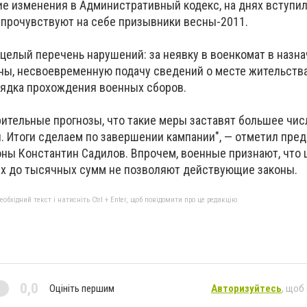
ие изменения в Административный кодекс, на днях вступил 
прочувствуют на себе призывники весны-2011.
целый перечень нарушений: за неявку в военкомат в назн
ны, несвоевременную подачу сведений о месте жительства
рядка прохождения военных сборов.
ительные прогнозы, что такие меры заставят большее чи
 Итоги сделаем по завершении кампании", — отметил пред
ы Константин Садилов. Впрочем, военные признают, что
 их до тысячных сумм не позволяют действующие законы.
бхідний текст і натисніть Ctrl + Enter, щоб повідомити про це редакцію
0,0
Оцініть першим
Авторизуйтесь
, щоб