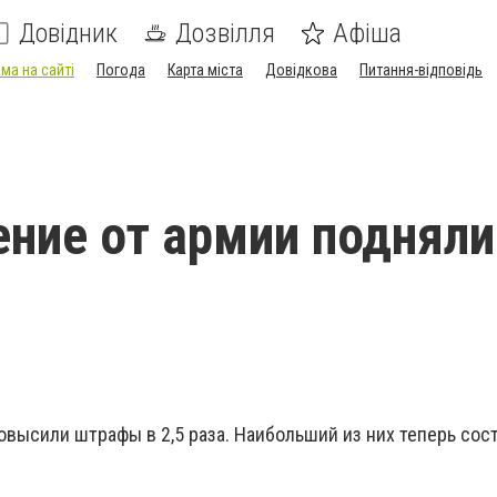
Довідник
Дозвілля
Афіша
ма на сайті
Погода
Карта міста
Довідкова
Питання-відповідь
ение от армии подняли
овысили штрафы в 2,5 раза. Наибольший из них теперь сос