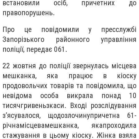
встановили осіб, причетних до
правопорушень.
Про це повідомили у пресслужбі
Запорізького районного управління
поліції, передає 061.
22 жовтня до поліції звернулась місцева
мешканка, яка працює в кіоску
продовольчих товарів та повідомила, що
невідома особа викрала понад 10
тисяч
гривень
з
каси
.
В
ході
розслідування
з’ясувалося
,
що
до
злочину
причетна
61-
річна
місцева
мешканка
,
яка
проход
ила
стажування в цьому кіоску. Жінка взяла