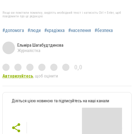
Якщо ви помітили помилку, виділіть необхідний текст і натисніть Ctrl + Enter, щоб
повідомити про це редакцію
#допомога
#люди
#крадіжка
#населення
#безпека
Ельміра Шагабудтдинова
Журналістка
0,0
Авторизуйтесь
, щоб оцінити
Діліться цією новиною та підписуйтесь на наші канали