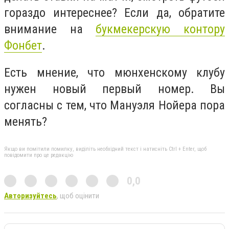
гораздо интереснее? Если да, обратите
внимание на
букмекерскую контору
Фонбет
.
Есть мнение, что мюнхенскому клубу
нужен новый первый номер. Вы
согласны с тем, что Мануэля Нойера пора
менять?
Якщо ви помітили помилку, виділіть необхідний текст і натисніть Ctrl + Enter, щоб
повідомити про це редакцію
0,0
Авторизуйтесь
, щоб оцінити