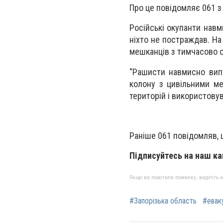
Про це повідомляє 061 
Російські окупанти навм
ніхто не постраждав. Н
мешканців з тимчасово о
“Рашисти навмисно випус
колону з цивільними м
територій і використовув
Раніше 061 повідомляв, 
Підписуйтесь на наш ка
Якщо ви помітили помилку, виділіть нео
#Запорізька область
#евак