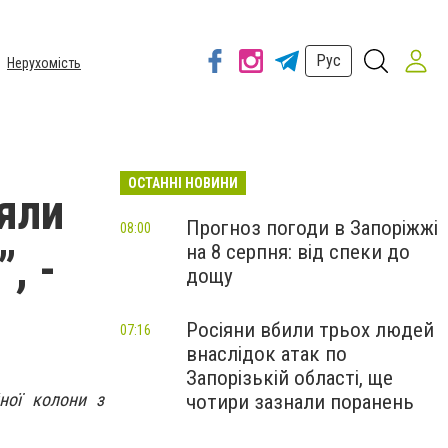
Рус
Нерухомість
ОСТАННІ НОВИНИ
яли
Прогноз погоди в Запоріжжі
08:00
на 8 серпня: від спеки до
, -
дощу
Росіяни вбили трьох людей
07:16
внаслідок атак по
Запорізькій області, ще
ної колони з
чотири зазнали поранень