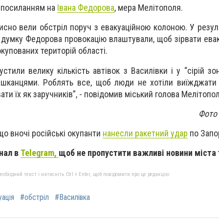
з посиланням на
Івана Федорова
, мера Мелітополя.
исно вели обстріл поруч з евакуаційною колоною. У резуль
а думку Федорова провокацію влаштували, щоб зірвати ева
купованих територій області.
тили велику кількість автівок з Василівки і у “сірій зон
ешканцями. Роблять все, щоб люди не хотіли виїжджати
ати їх як заручників”, - повідомив міський голова Мелітопо
Фото 
що вночі російські окупанти
нанесли ракетний удар
по Запо
нал в
Telegram,
щоб не пропустити важливі новини міста 
бхідний текст і натисніть Ctrl + Enter, щоб повідомити про це редакцію
уація
#обстріл
#Василівка