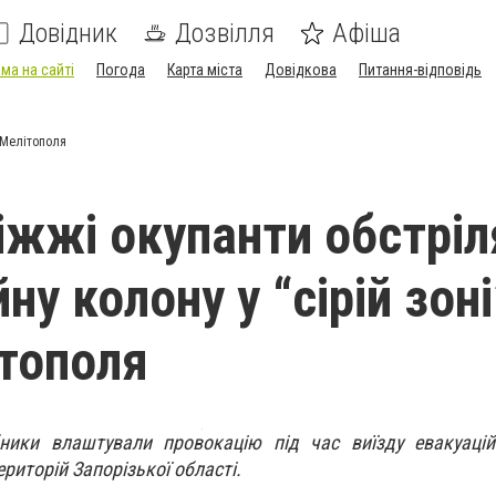
Довідник
Дозвілля
Афіша
ма на сайті
Погода
Карта міста
Довідкова
Питання-відповідь
р Мелітополя
іжжі окупанти обстріл
ну колону у “сірій зоні”
тополя
бники влаштували провокацію під час виїзду евакуацій
риторій Запорізької області.