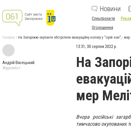
Новини
Спецпроєкти
Рекла
Оголошення
Головна
На Запоріжжі окупанти обстріляли евакуаційну колону у “сірій зоні”, - ме
13:31, 30 серпня 2022 р.
На Запор
Андрій Васецький
Журналіст
евакуацій
мер Мелі
Вчора російські загар
тимчасово окупованих те