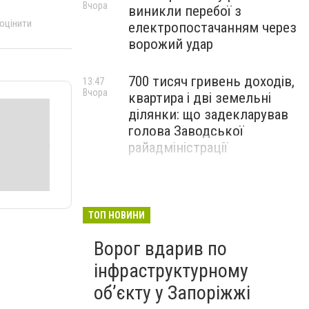
Вчора
виникли перебої з
 оцінити
електропостачанням через
ворожий удар
700 тисяч гривень доходів,
13:47
Вчора
квартира і дві земельні
ділянки: що задекларував
голова Заводської
райадміністрації
ТОП НОВИНИ
Ворог вдарив по
інфраструктурному
обʼєкту у Запоріжжі