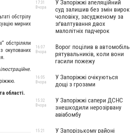
У Запоріжжі апеляційний
17:31
Вчора
суд залишив без змін вирок
чоловіку, засудженому за
таті обстрілу
зґвалтування двох
куацію мирних
малолітніх падчерок
і” обстріляли
Ворог поцілив в автомобіль
16:07
 з окупованих
Вчора
рятувальників, коли вони
ля.
гасили пожежу
ілюстраційне.
У Запоріжжі очікуються
16:05
ріжжю.
Вчора
дощі з грозами
та області.
У Запоріжжі сапери ДСНС
15:32
Вчора
знешкодили нерозірвану
авіабомбу
У Запорізькому районі
15:21