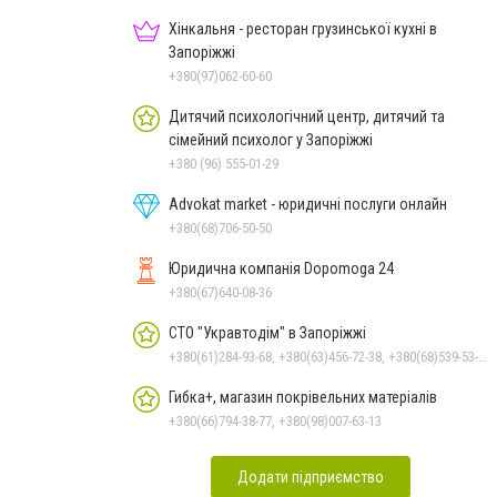
Хінкальня - ресторан грузинської кухні в
Запоріжжі
+380(97)062-60-60
Дитячий психологічний центр, дитячий та
сімейний психолог у Запоріжжі
+380 (96) 555-01-29
Advokat market - юридичні послуги онлайн
+380(68)706-50-50
Юридична компанія Dopomoga 24
+380(67)640-08-36
СТО "Укравтодім" в Запоріжжі
+380(61)284-93-68, +380(63)456-72-38, +380(68)539-53-24, +380(95)850-41-42
Гибка+, магазин покрівельних матеріалів
+380(66)794-38-77, +380(98)007-63-13
Додати підприємство