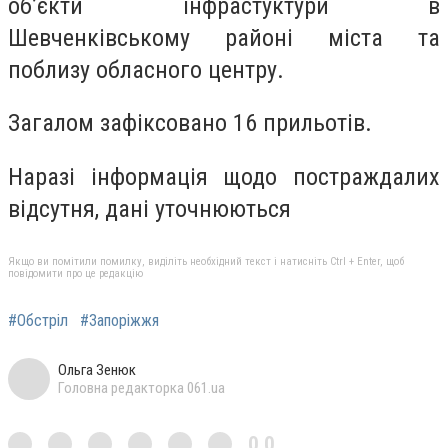
об’єкти інфрастуктури в
Шевченківському районі міста та
поблизу обласного центру.
Загалом зафіксовано 16 прильотів.
Наразі інформація щодо постраждалих
відсутня, дані уточнюються
Якщо ви помітили помилку, виділіть необхідний текст і натисніть Ctrl + Enter, щоб
повідомити про це редакцію
#Обстріл
#Запоріжжя
Ольга Зенюк
Головна редакторка 061.ua
0,0