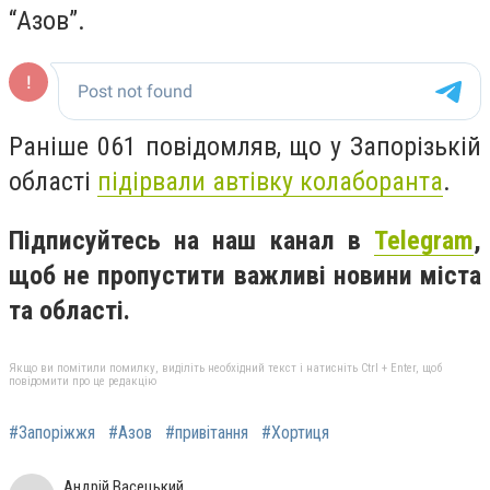
“Азов”.
Раніше 061 повідомляв, що у Запорізькій
області
підірвали автівку колаборанта
.
Підписуйтесь на наш канал в
Telegram
,
щоб не пропустити важливі новини міста
та області.
Якщо ви помітили помилку, виділіть необхідний текст і натисніть Ctrl + Enter, щоб
повідомити про це редакцію
#Запоріжжя
#Азов
#привітання
#Хортиця
Андрій Васецький